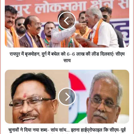
कोर्ट ने तुरंत सरेंडर करने से थोड़ी राहत देते हुए तीन हफ्ते का समय दे दिया है।
सौम्या की जमानत पर कल फैसला, ईडी ने कोर्ट में जमा करवाए दस्तावेज
इधर, कोयला घोटाले में सौम्या की जमानत अर्जी पर सुनवाई रायपुर की विशेष
अदालत में 16 अप्रैल यानी मंगलवार को होगी। सौम्या की जमानत 5 माह पहले
सुप्रीम कोर्ट से खारिज हुई थी। उसके बाद सौम्या के वकीलों ने रायपुर में नए
रायपुर में बृजमोहन, दुर्ग में बघेल को 6-6 लाख की लीड दिलवाएंः सीएम
साय
ग्राउंड के साथ जमानत अर्जी लगाई है। कोर्ट ने जमानत पर सुनवाई के बाद ईडी
से जरूरी दस्तावेज तलब किए थे। सूत्रों के अनुसार ईडी ने ये दस्तावेज कोर्ट में
जमा कर दिए हैं। कोयला घोटाले में फिलहाल सौम्या के अलावा कारोबारी सूर्यकांत
तिवारी के आलावा आईएएस समीर बिश्नोई और आईएएस रानू साहू भी जेल में हैं।
चुनावों ने दिया नया शब्द- सांय सांय... इतना हाईप्रोफाइल कि सीएम-पूर्व