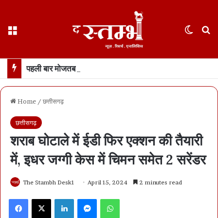
Menu
Switch
S
पहली बार मोजतबा खामनेई का 12 सेकंड का वीडियो जारी… यह दुनियाभर में वायरल क्योंकि अमेरिका-इसराइल का दावा उनके मरणासन्न होने का
Home
/
छत्तीसगढ़
छत्तीसगढ़
शराब घोटाले में ईडी फिर एक्शन की तैयारी
में, इधर जग्गी केस में चिमन समेत 2 सरेंडर
The Stambh Desk1
April 15, 2024
2 minutes read
Facebook
X
LinkedIn
Messenger
WhatsApp