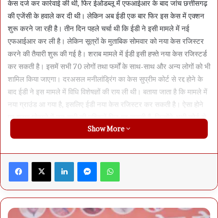
केस दर्ज कर कार्रवाई की थी, फिर ईओडब्लू में एफआईआर के बाद जांच छत्तीसगढ़
की एजेंसी के हवाले कर दी थी। लेकिन अब ईडी एक बार फिर इस केस में एक्शन
शुरू करने जा रही है। तीन दिन पहले चर्चा थी कि ईडी ने इसी मामले में नई
एफआईआर कर ली है। लेकिन सूत्रों के मुताबिक सोमवार को नया केस रजिस्टर
करने की तैयारी शुरू की गई है। शराब मामले में ईडी इसी हफ्ते नया केस रजिस्टर्ड
कर सकती है। इसमें सभी 70 लोगों तथा फर्मों के साथ-साथ और अन्य लोगों को भी
शामिल किया जाएगा। दरअसल मनीलांड्रिंग का केस सुप्रीम कोर्ट से रद्द होने के
बाद ईडी ने इस मामले में विधि विशेषज्ञों की राय ली थी। बताया जाता है कि मामले में
नया ग्राउंड आ गया है, इसलिए ईडी नया केस रजिस्टर कर सकती है। ऐसा होने
पर शराब घोटाले में उन सभी की मुश्किलें फिर बढ़ सकती हैं, जिन्होंने अभी कोर्ट से
Show More
राहत पाई है।
एक महत्वपूर्ण घटनाक्रम के तहत, हाईकोर्ट के फैसले के बाद जग्गी हत्याकांड के दो
Facebook
X
LinkedIn
Messenger
WhatsApp
प्रमुख आरोपियों चिमन सिंह और विनोद राठौड़ ने सोमवार को कोर्ट में सरेंडर कर
दिया। छत्तीसगढ़ हाईकोर्ट ने पिछले हफ्ते इस केस के सभी 27 आरोपियों की अपील
खारिज कर दी थी, जिसके बाद सभी के सरेंडर या गिरफ्तारी का ग्राउंड तैयार हो
गया था। हालांकि इनमें से याहया ढेबर और सूर्यकांत तिवारी के अलावा तीन पुलिस
अफसरों वीके पांडे, आरसी त्रिवेदी और एएस गिल की प्रेयर पर सोमवार को सुप्रीम