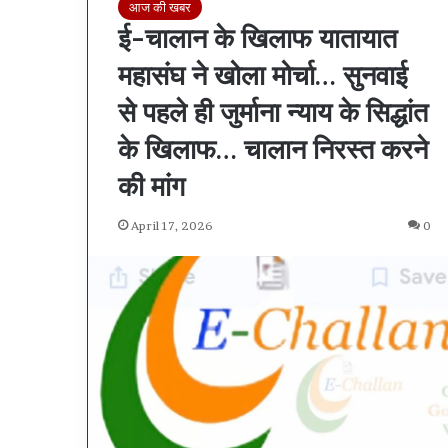
आज की खबर
ों
ह
ई-चालान के खिलाफ यातायात
े
शी
त
बू
महासंघ ने खोला मोर्चा… सुनवाई
ा
ढ़े
द
ने
से पहले ही जुर्माना न्याय के सिद्धांत
े
दु
के खिलाफ… चालान निरस्त करने
…
ष्क
क
र्म
की मांग
ि
की
्न
को
April 17, 2026
0
र
शि
डॉ
श
ु
में
्ला
म
े
हि
था
ला
ों
को
मा
्रा
रा
इ
…
म
मा