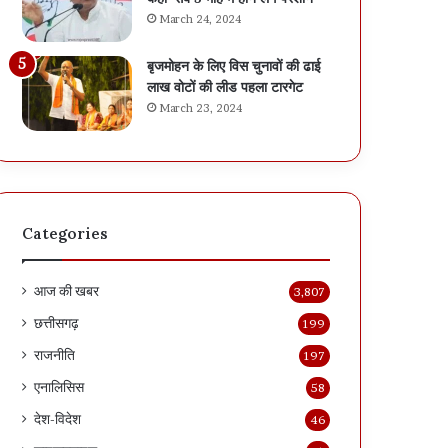
थ
पी
March 24, 2024
से
ए
ल्फी
स
बृजमोहन के लिए विस चुनावों की ढाई
अ
सी
लाख वोटों की लीड पहला टारगेट
प
का
March 23, 2024
लो
क
ड
ड़ा
क
खं
र
ड
स
न
कें
-
Categories
गे
ना
स
म
र
व
आज की खबर
3,807
का
ही
छत्तीसगढ़
199
री
जो
पो
फॉ
राजनीति
197
र्ट
र्म
एनालिसिस
58
ल
में
प
हैं
देश-विदेश
46
र
…