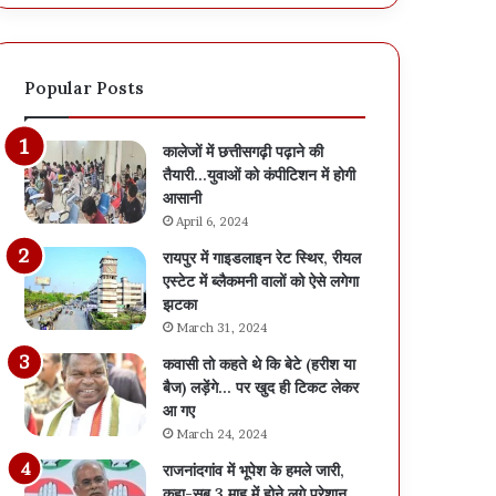
क
A
“
C
ह
E
Popular Posts
र
R
घ
A
र
N
कालेजों में छत्तीसगढ़ी पढ़ाने की
ति
I
तैयारी…युवाओं को कंपीटिशन में होगी
रं
औ
आसानी
गा
र
April 6, 2024
”
N
अ
E
रायपुर में गाइडलाइन रेट स्थिर, रीयल
भि
W
एस्टेट में ब्लैकमनी वालों को ऐसे लगेगा
या
S
झटका
न
ना
March 31, 2024
…
मों
कवासी तो कहते थे कि बेटे (हरीश या
रा
प
बैज) लड़ेंगे… पर खुद ही टिकट लेकर
ष्ट्र
र
आ गए
ध्व
ब
March 24, 2024
ज
वा
के
ल
राजनांदगांव में भूपेश के हमले जारी,
सा
…
कहा-सब 3 माह में होने लगे परेशान