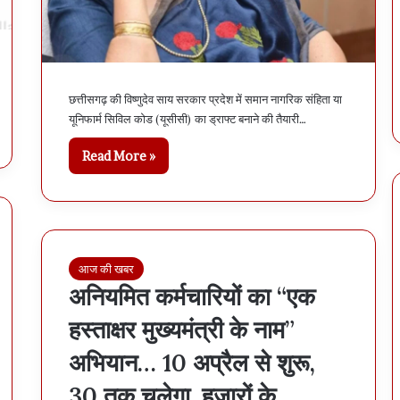
ग
अ
ल
ग
जि
छत्तीसगढ़ की विष्णुदेव साय सरकार प्रदेश में समान नागरिक संहिता या
लों
यूनिफार्म सिविल कोड (यूसीसी) का ड्राफ्ट बनाने की तैयारी…
में
तै
Read More »
ना
त
कि
या
स
र
आज की खबर
का
अनियमित कर्मचारियों का “एक
र
ने
हस्ताक्षर मुख्यमंत्री के नाम”
,
दे
अभियान… 10 अप्रैल से शुरू,
खें
लि
30 तक चलेगा, हजारों के