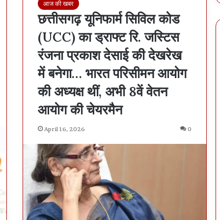
आज की खबर
प्रो
छत्तीसगढ़ यूनिफार्म सिविल कोड
बे
श
(UCC) का ड्राफ्ट रि. जस्टिस
न
र
रंजना प्रकाश देसाई की देखरेख
आ
में बनेगा… भारत परिसीमन आयोग
ई
ए
की अध्यक्ष थीं, अभी 8वें वेतन
ए
स
आयोग की चेयरमैन
को
ए
April 16, 2026
0
स
डी
ओ
ब
ना
क
र
अ
ल