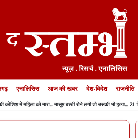
ीसगढ़
एनालिसिस
आज की खबर
देश-विदेश
राजनीति
डीओ बनाकर अलग अलग जिलों में तैनात किया सरकार ने, देखें लिस्ट