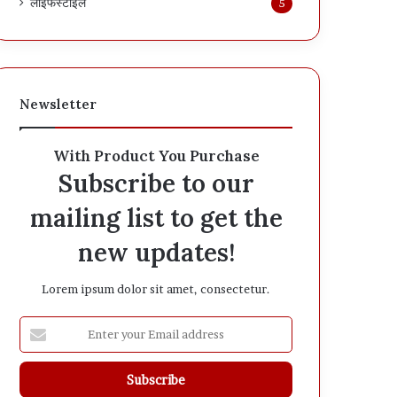
लाइफस्टाइल
5
फे
क
नै
रे
टि
व
Newsletter
फै
ला
With Product You Purchase
ने
का
Subscribe to our
प्र
mailing list to get the
या
स
new updates!
-
भा
ज
Lorem ipsum dolor sit amet, consectetur.
पा
E
n
t
e