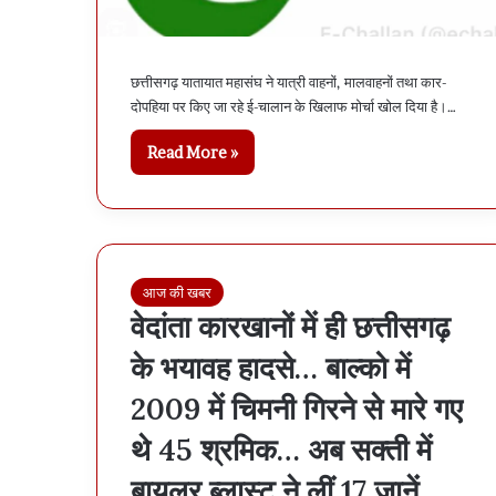
्रां
सू
च
म
ं
ब
छत्तीसगढ़ यातायात महासंघ ने यात्री वाहनों, मालवाहनों तथा कार-
न
च्ची
ई
रो
दोपहिया पर किए जा रहे ई-चालान के खिलाफ मोर्चा खोल दिया है।…
ो
ने
Read More »
्टिं
ल
ग
गी
की
तो
उ
े
स
ें
की
आ
भी
आज की खबर
े
ह
वेदांता कारखानों में ही छत्तीसगढ़
श
त्या
के भयावह हादसे… बाल्को में
…
2
2009 में चिमनी गिरने से मारे गए
1
दि
थे 45 श्रमिक… अब सक्ती में
न
में
बायलर ब्लास्ट ने लीं 17 जानें