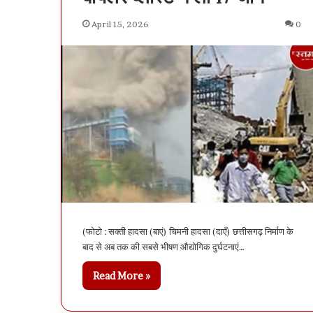
खु
ला
April 15, 2026
0
ड
ब
ल
म
र्ड
र
,
बू
ढ़ा
अ
रे
स्ट
(फोटो : सक्ती हादसा (बाएं) चिमनी हादसा (दाएँ) छत्तीसगढ़ निर्माण के
बाद से अब तक की सबसे भीषण औद्योगिक दुर्घटनाएं…
Read More »