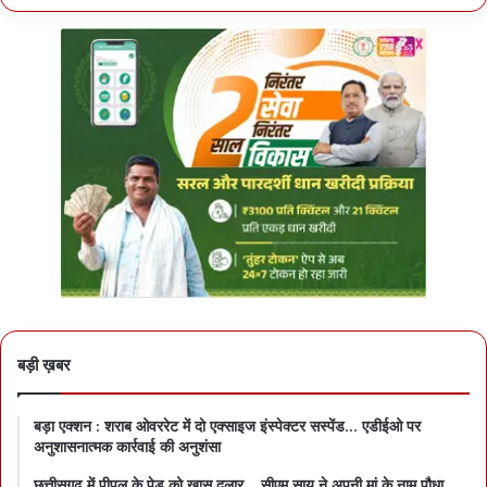
बड़ी ख़बर
बड़ा एक्शन : शराब ओवररेट में दो एक्साइज इंस्पेक्टर सस्पेंड… एडीईओ पर
अनुशासनात्मक कार्रवाई की अनुशंसा
छत्तीसगढ़ में पीपल के पेड़ को खास दुलार… सीएम साय ने अपनी मां के नाम पौधा