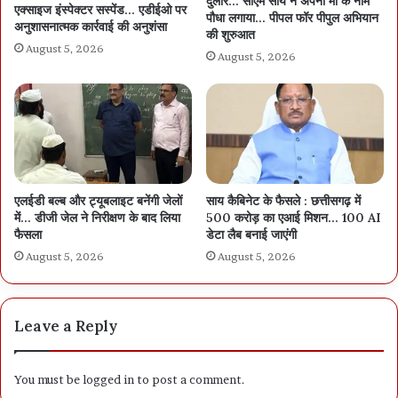
दुलार… सीएम साय ने अपनी मां के नाम
एक्साइज इंस्पेक्टर सस्पेंड… एडीईओ पर
पौधा लगाया… पीपल फॉर पीपुल अभियान
अनुशासनात्मक कार्रवाई की अनुशंसा
की शुरुआत
August 5, 2026
August 5, 2026
एलईडी बल्ब और ट्यूबलाइट बनेंगी जेलों
साय कैबिनेट के फैसले : छत्तीसगढ़ में
में… डीजी जेल ने निरीक्षण के बाद लिया
500 करोड़ का एआई मिशन… 100 AI
फैसला
डेटा लैब बनाई जाएंगी
August 5, 2026
August 5, 2026
Leave a Reply
You must be
logged in
to post a comment.