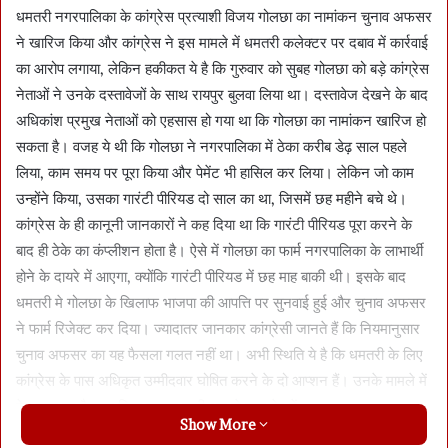
धमतरी नगरपालिका के कांग्रेस प्रत्याशी विजय गोलछा का नामांकन चुनाव अफसर
ने खारिज किया और कांग्रेस ने इस मामले में धमतरी कलेक्टर पर दबाव में कार्रवाई
का आरोप लगाया, लेकिन हकीकत ये है कि गुरुवार को सुबह गोलछा को बड़े कांग्रेस
नेताओं ने उनके दस्तावेजों के साथ रायपुर बुलवा लिया था। दस्तावेज देखने के बाद
अधिकांश प्रमुख नेताओं को एहसास हो गया था कि गोलछा का नामांकन खारिज हो
सकता है। वजह ये थी कि गोलछा ने नगरपालिका में ठेका करीब डेढ़ साल पहले
लिया, काम समय पर पूरा किया और पेमेंट भी हासिल कर लिया। लेकिन जो काम
उन्होंने किया, उसका गारंटी पीरियड दो साल का था, जिसमें छह महीने बचे थे।
कांग्रेस के ही कानूनी जानकारों ने कह दिया था कि गारंटी पीरियड पूरा करने के
बाद ही ठेके का कंप्लीशन होता है। ऐसे में गोलछा का फार्म नगरपालिका के लाभार्थी
होने के दायरे में आएगा, क्योंकि गारंटी पीरियड में छह माह बाकी थी। इसके बाद
धमतरी मे गोलछा के खिलाफ भाजपा की आपत्ति पर सुनवाई हुई और चुनाव अफसर
ने फार्म रिजेक्ट कर दिया। ज्यादातर जानकार कांग्रेसी जानते हैं कि नियमानुसार
चुनाव अफसर का यह फैसला गलत नहीं था। अभी स्थिति ये है कि धमतरी के लिए
कांग्रेस के पास अधिकृत उम्मीदवार घोषित करने के दो आप्शन हैं। उनके मामले में
ऐन वक्त पर फैसला लिया जाएगा यानी अब से कुछ देर में।
Show More