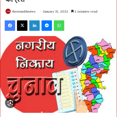
thestambhnews
January 31, 2025
2 minutes read
Facebook
X
LinkedIn
Messenger
WhatsApp