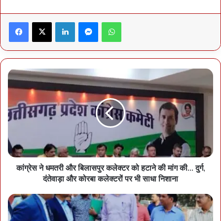
धमतरी में प्रत्याशी का नामांकन रद्द करने के मामले को कांग्रेस मुद्दा बनाए रखेगी,
साथ ही बिलासपुर में भाजपा प्रत्याशी के जाति प्रमाणपत्र के मुद्दे को कांग्रेस ने पूरे
Facebook
X
LinkedIn
Messenger
WhatsApp
चुनाव में गर्म रखने की तैयारी कर ली है। बिलासपुर नगर निगम मेयर का पद
ओबीसी महिला के लिए आरक्षित है। भाजपा ने वहां से पूजा विधानी को प्रत्याशी
बनाया है। कांग्रेस की ओर से गुरुवार को ही बिलासपुर निर्वाचन अफसर के सामने
भाजपा प्रत्याशी के जाति प्रमाणपत्र को लेकर आपत्ति की गई थी। कांग्रेस
समर्थित वकीलों ने दस्तावेज पेश करके कहा था कि विवाह से पूर्व की जाति अलग है
और अभी प्रत्याशी ने ओड़िशा का जाति प्रमाणपत्र पेश किया है। जबकि चुनावों में
जिस राज्य से नामांकन दाखिल किया जाए, उसका प्रमाणपत्र देना अनिवार्य रहता
है। हालांकि यह मुद्दा सरकारी हस्तक्षेप से सुलझा लिया जाएगा लेकिन कांग्रेस
नेताओं का दावा है कि बिलासपुर में प्रचार के दौरान भाजपा प्रत्याशी पर प्रत्यक्ष या
व्यक्तिगत आक्रमण किए बिना उनकी जाति का मुद्दा गर्म रखा जाएगा। इस मामले में
कांग्रेस पार्टी कुछ बड़े वकीलों से भी सलाह ले रही है कि किस तरह से इसे कोर्ट में
कांग्रेस ने धमतरी और बिलासपुर कलेक्टर को हटाने की मांग की… दुर्ग,
चैलेंज किया जा सकता है।
दंतेवाड़ा और कोरबा कलेक्टरों पर भी साधा निशाना