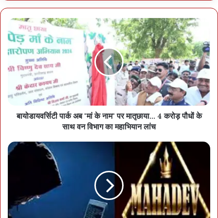
संधारण पदस्थ किए गए थे और तब से यही हैं। बिजली अफसरों के मुताबिक ईडी
संधारण में वे सीनियर मोस्ट हैं, इसलिए उन्हें प्रबंध संचालक के रूप में पदोन्नत
किया गया।
बायोडायवर्सिटी पार्क अब "मां के नाम" पर मातृछाया... 4 करोड़ पौधों के
साथ वन विभाग का महाभियान लांच