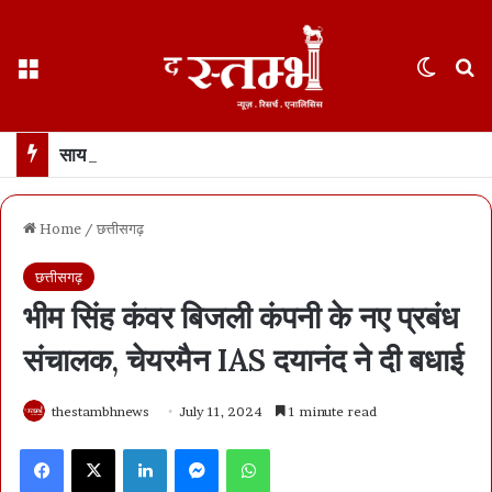
Menu
Switch
S
साय कैबिनेट के फैसले : छत्तीसगढ़ में 500 करोड़ का एआई मिशन… 100 AI डेटा लैब बनाई जाएंगी
Home
/
छत्तीसगढ़
छत्तीसगढ़
भीम सिंह कंवर बिजली कंपनी के नए प्रबंध
संचालक, चेयरमैन IAS दयानंद ने दी बधाई
thestambhnews
July 11, 2024
1 minute read
Facebook
X
LinkedIn
Messenger
WhatsApp