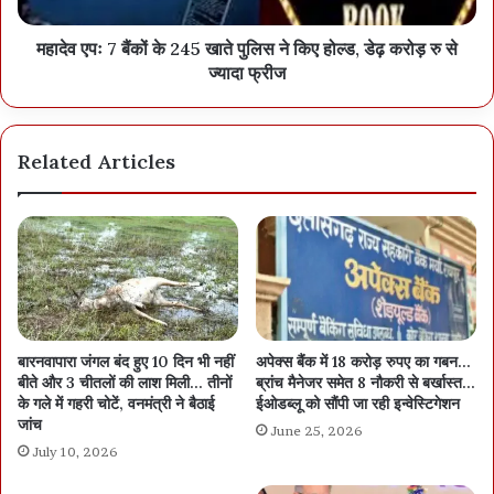
महादेव एपः 7 बैंकों के 245 खाते पुलिस ने किए होल्ड, डेढ़ करोड़ रु से
ज्यादा फ्रीज
Related Articles
बारनवापारा जंगल बंद हुए 10 दिन भी नहीं
अपेक्स बैंक में 18 करोड़ रुपए का गबन…
बीते और 3 चीतलों की लाश मिली… तीनों
ब्रांच मैनेजर समेत 8 नौकरी से बर्खास्त…
के गले में गहरी चोटें, वनमंत्री ने बैठाई
ईओडब्लू को सौंपी जा रही इन्वेस्टिगेशन
जांच
June 25, 2026
July 10, 2026