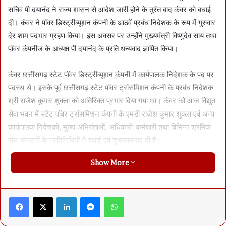
सचिव पी दयानंद ने राज्य शासन से आदेश जारी होने के तुरंत बाद कंवर को बधाई
दी। कंवर ने पॉवर डिस्ट्रीब्यूशन कंपनी के आठवें प्रबंध निदेशक के रूप में गुरुवार
देर शाम पदभार ग्रहण किया। इस अवसर पर उन्होंने मुख्यमंत्री विष्णुदेव साय तथा
पाॅवर कंपनीज के अध्यक्ष पी दयानंद के प्रति धन्यवाद ज्ञापित किया।
कंवर छत्तीसगढ़ स्टेट पॉवर डिस्ट्रीब्यूशन कंपनी में कार्यपालक निदेशक के पद पर
पदस्थ थे। इसके पूर्व छत्तीसगढ़ स्टेट पॉवर ट्रांसमिशन कंपनी के प्रबंध निदेशक
श्री राजेश कुमार शुक्ला को अतिरिक्त प्रभार दिया गया था। कंवर को आज विद्युत
सेवा भवन में स्टेट पाॅवर ट्रांसमिशन कंपनी के एमडी राजेश कुमार शुक्ला एवं अन्य
कार्यपालक निदेशकों, मुख्य अभियंताओं, अधिकारी-कर्मचारी तथा विभिन्न श्रमिक
संघ-संगठनों के प्रतिनिधियों ने बधाई एवं शुभकामनाएं दी हैं।
Show More
द स्तंभ को मिली जानकारी के मुताबिक भीमसिंह कंवर का संबंध सरगुजा इलाके में
बलरामपुर के शंकरगढ़ से है। उन्होंने इलेक्ट्रानिक्स एंड टेलीकम्यूनिकेशन में
1991 में जबलपुर से इंजीनियरिंग की डिग्री हासिल की और मध्यप्रदेश विद्युत
Facebook
X
LinkedIn
Messenger
WhatsApp
मंडल के जमाने से विभाग में हैं। कंवलर बिलासपुर और दुर्ग क्षेत्रीय कार्यालय में
कार्यपालक निदेशक रह चुके हैं। वे 2022 में रायपुर मुख्यालय में ईडी संचालन-