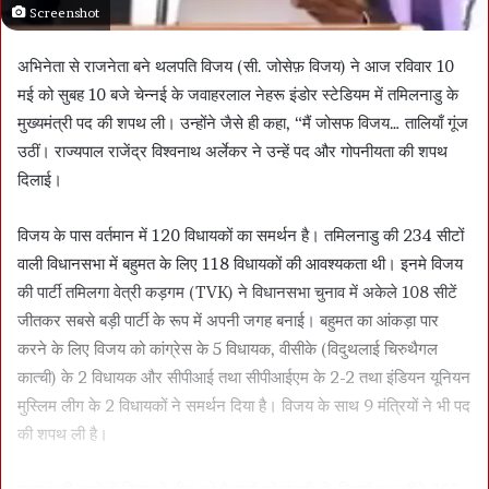
Screenshot
अभिनेता से राजनेता बने थलपति विजय (सी. जोसेफ़ विजय) ने आज रविवार 10
मई को सुबह 10 बजे चेन्नई के जवाहरलाल नेहरू इंडोर स्टेडियम में तमिलनाडु के
मुख्यमंत्री पद की शपथ ली। उन्होंने जैसे ही कहा, “मैं जोसफ विजय… तालियाँ गूंज
उठीं। राज्यपाल राजेंद्र विश्वनाथ अर्लेकर ने उन्हें पद और गोपनीयता की शपथ
दिलाई।
विजय के पास वर्तमान में 120 विधायकों का समर्थन है। तमिलनाडु की 234 सीटों
वाली विधानसभा में बहुमत के लिए 118 विधायकों की आवश्यकता थी। इनमे विजय
की पार्टी तमिलगा वेत्री कड़गम (TVK) ने विधानसभा चुनाव में अकेले 108 सीटें
जीतकर सबसे बड़ी पार्टी के रूप में अपनी जगह बनाई। बहुमत का आंकड़ा पार
करने के लिए विजय को कांग्रेस के 5 विधायक, वीसीके (विदुथलाई चिरुथैगल
कात्ची) के 2 विधायक और सीपीआई तथा सीपीआईएम के 2-2 तथा इंडियन यूनियन
मुस्लिम लीग के 2 विधायकों ने समर्थन दिया है। विजय के साथ 9 मंत्रियों ने भी पद
की शपथ ली है।