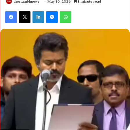
thestambhnews
May 10, 2026
1 minute read
Facebook
X
LinkedIn
Messenger
WhatsApp