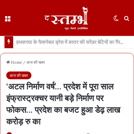
Menu
Switch
S
छत्तीसगढ़ : 65 साल के वहशी बूढ़े ने दुष्कर्म की कोशिश में महिला को मारा… मासूम बच्ची रोने लगी तो उसकी भी हत्या… 21 दिन में खुला डबल मर्डर, बूढ़ा अरेस्ट
Home
/
आज की खबर
आज की खबर
‘अटल निर्माण वर्ष’… प्रदेश में पूरा साल
इंफ्रास्ट्रक्चर यानी बड़े निर्माण पर
फोकस… प्रदेश का बजट हुआ डेढ़ लाख
करोड़ रु का