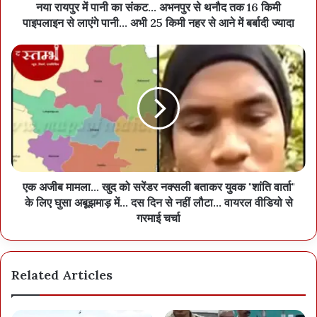
नया रायपुर में पानी का संकट... अभनपुर से थनौद तक 16 किमी
दी जाएगी। सड़क, पुल, अस्पतालों और रेल लाईनों में पूंजीगत व्यय के लिए पर्याप्त
पाइपलाइन से लाएंगे पानी... अभी 25 किमी नहर से आने में बर्बादी ज्यादा
फंड दिया जाएगा। अभी 30 हजार करोड़ रुपए से सड़कों का काम आगे बढ़ रहा है।
इनमें 4 राष्ट्रीय राजमार्गों को फोरलेन करने के साथ ही रायपुर के सरोना चौक,
तेलीबांधा चौक और धनेली में फ्लाईओवर निर्माण शामिल है। स्वास्थ्य सेवाओं के तहत
गीदम, कबीरधाम, जांजगीर-चांपा और मनेन्द्रगढ़ में 4 नए मेडिकल कॉलेजों के लिए
1280 करोड़ रूपए मंजूर किए गए हैं। रायपुर मेडिकल कॉलेज को 232 करोड़,
सिम्स बिलासपुर को 700 करोड़ और अम्बिकापुर मेडिकल कॉलेज को 109 करोड़
रूपए दिए जा रहे हैं, ताकि इंफ्रास्ट्रक्चर को मजबूती मिले।
एक अजीब मामला... खुद को सरेंडर नक्सली बताकर युवक "शांति वार्ता"
के लिए घुसा अबूझमाड़ में... दस दिन से नहीं लौटा... वायरल वीडियो से
गरमाई चर्चा
Related Articles