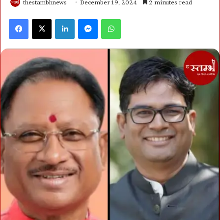
thestambhnews
December 19, 2024
2 minutes read
Facebook
X
LinkedIn
Messenger
WhatsApp