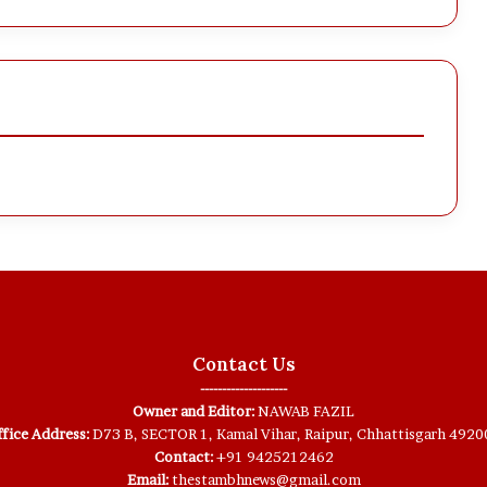
Contact Us
--------------------
Owner and Editor:
NAWAB FAZIL
fice Address:
D73 B, SECTOR 1, Kamal Vihar, Raipur, Chhattisgarh 4920
Contact:
+91 9425212462
Email:
thestambhnews@gmail.com