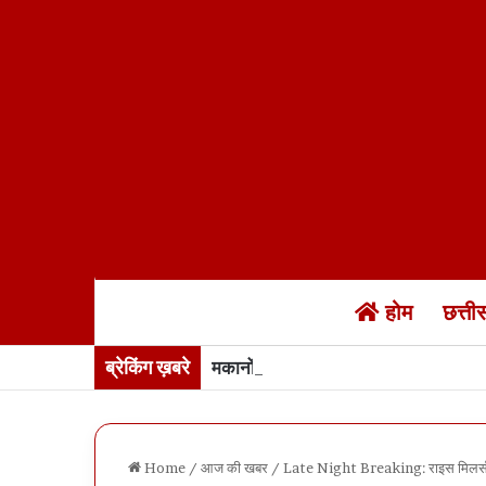
होम
छत्त
ब्रेकिंग ख़बरे
मकानों के नक्शे में “नक्शेबाजी”… रायपुर
Home
/
आज की खबर
/
Late Night Breaking: राइस मिलर्स एस