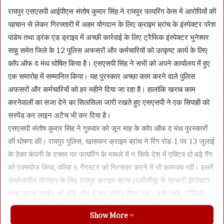
रायपुर एसएसपी आईपीएस संतोष कुमार सिंह ने रायपुर फायरिंग केस में आरोपियों की
पहचान से लेकर गिरफ्तारी में अहम योगदान के लिए क्राइम ब्रांच के इंस्पेक्टर परेश
पांडेय तथा ड्रंक एंड ड्राइव में अच्छी कार्रवाई के लिए ट्रैफिक इंस्पेक्टर भुनेश्वर
साहू समेत जिले के 12 पुलिस अफसरों और कर्मचारियों को उत्कृष्ट कार्य के लिए
कॉप ऑफ द मंथ घोषित किया है। एसएसपी सिंह ने सभी को अपने कार्यालय में हुए
एक समारोह में सम्मानित किया। यह पुरस्कार अच्छा काम करने वाले पुलिस
अफसरों और कर्मचारियों को हर महीने दिया जा रहा है। हालांकि खराब काम
करनेवालों का सजा देने का सिलसिला जारी रखते हुए एसएसपी ने एक सिपाही को
सस्पेंड कर लाइन अटैच भी कर दिया है।
एसएसपी संतोष कुमार सिंह ने गुरुवार को जून माह के कॉप ऑफ द मंथ पुरस्कारों
की घोषणा की। रायपुर पुलिस, खासकर क्राइम ब्रांच ने रिंग रोड-1 पर 13 जुलाई
के ठेका कंपनी के दफ्तर पर फायरिंग के मामले में न सिर्फ देश में एक्टिव दो बड़े गैंग
को एक्सपोज किया, बल्कि 6 गैंगस्टर को गिरफ्तार करने में भी कामयाब रही। इसमें
उल्लेखनीय योगदान के लिए रायपुर क्राइम ब्रांच (एसीसीयू) के प्रभारी इंस्पेक्टर
परेश कुमार पाण्डेय को कॉप ऑफ द मंथ घोषित किया गया। इसी तरह, ट्रैफिक
इंस्पेक्टर भुनेश्वर साहू को शराब सेवन कर ड्राइविंग करनेवालों (ड्र्ंक एंड ड्राइव)
Show More
पर प्रभावी कार्रवाई के लिए सम्मानित किया गया है। चुने गए अफसर-कर्मियों को