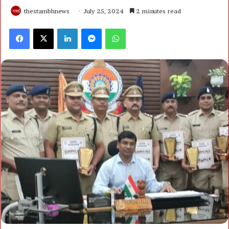
thestambhnews
July 25, 2024
2 minutes read
Facebook
X
LinkedIn
Messenger
WhatsApp