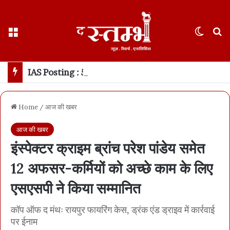
Menu
Switch
S
IAS Posting : 5 प्रोबेशनर आईएएस को एसडीओ बनाकर अलग अलग जिलों में तैनात किया सरकार ने, देखें लिस्ट
Home
/
आज की खबर
आज की खबर
इंस्पेक्टर क्राइम ब्रांच परेश पांडेय समेत
12 अफसर-कर्मियों को अच्छे काम के लिए
एसएसपी ने किया सम्मानित
कॉप ऑफ द मंथः रायपुर फायरिंग केस, ड्रंक एंड ड्राइव में कार्रवाई
पर ईनाम