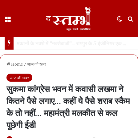
Menu
Switch
S
यूपी में डॉन रहे अतीक अहमद के बेटे अबान की भीषण सड़क हादसे में मौत… झांसी के पास हादसे में दोस्त भी मारा गया, 3 घायल
Home
/
आज की खबर
आज की खबर
सुकमा कांग्रेस भवन में कवासी लखमा ने
कितने पैसे लगाए… कहीं ये पैसे शराब स्कैम
के तो नहीं… महामंत्री मलकीत से कल
पूछेगी ईडी