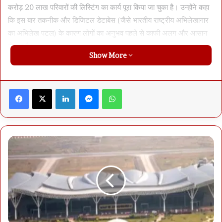
करोड़ 20 लाख परिवारों की लिस्टिंग का कार्य पूरा किया जा चुका है। उन्होंने कहा
कि इस बार तकनीक और डिजिटल डेटाबेस (जैसे भारतीय राष्ट्रीय अभिलेखागार
का अभिलेख पटल) के कारण लोगों का अनुभव पहले से काफी अलग और आसान
हो रहा है।
Show More
आज ‘विश्व तंबाकू निषेध दिवस’ के अवसर पर पीएम मोदी ने युवाओं से नशे और
तंबाकू से दूर रहने का आग्रह किया। उन्होंने देशवासियों को एक स्वस्थ जीवन शैली
Facebook
X
LinkedIn
Messenger
WhatsApp
अपनाने और फिटनेस पर ध्यान देने की सलाह दी। देश के कई हिस्सों में पड़ रही
भीषण गर्मी को देखते हुए पीएम मोदी ने लोगों को सेहत का ध्यान रखने और जरूरी
सावधानियां बरतने के उपाय साझा किए। उन्होंने पानी बचाने और ऊर्जा का सही
इस्तेमाल करने पर जोर दिया।