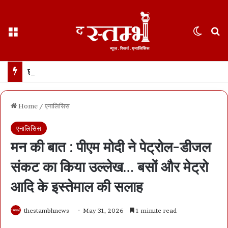
Menu
Switch
S
छत्तीसगढ़ हाईकोर्ट ने फ़ोन टैपिंग को “गैरकानूनी” बताया… रायपुर के केस की सुनवाई के दौरान अहम फ़ैसला… सीबीआई को रिकॉर्डिंग नष्ट करने का आदेश
Home
/
एनालिसिस
एनालिसिस
मन की बात : पीएम मोदी ने पेट्रोल-डीजल
संकट का किया उल्लेख… बसों और मेट्रो
आदि के इस्तेमाल की सलाह
thestambhnews
May 31, 2026
1 minute read