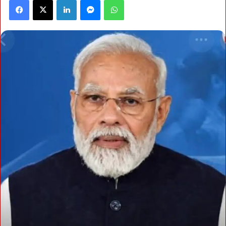
Facebook
X
LinkedIn
Messenger
WhatsApp