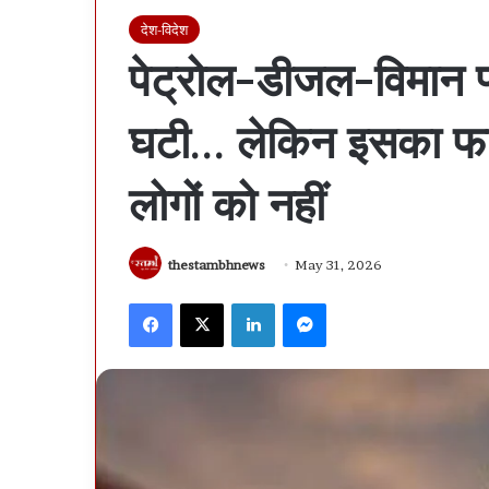
देश-विदेश
पेट्रोल-डीजल-विमान फ्य
घटी… लेकिन इसका फाय
लोगों को नहीं
thestambhnews
May 31, 2026
Facebook
X
LinkedIn
Messenger