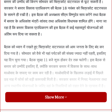
बस्तर की उम्मीद की किरण सोमवार को चित्रकोट वाटरफाल से फूट सकती है।
सरकार ने बस्तर विकास प्राधिकरण की बैठक 18 नवंबर को चित्रकोट वाटरफाल
के सामने ही रखी है। इस बैठक की अध्यक्षता सीएम विष्णुदेव साय करेंगे तथा बैठक
में बस्तर के अधिकांश मंत्री-सांसद तथा अधिकांश विधायक शामिल होंगे। माना जा
रहा है कि बस्तर विकास प्राधिकरण की इस बैठक में कई महत्वपूर्ण योजनाओं को
अंतिम रूप दिया जा सकता है।
बैठक को ध्यान में रखते हुए चित्रकोट वाटरफाल को आम जनता के लिए बंद कर
दिया गया है। सोमवार को वैसे भी यहां पर्यटकों की संख्या ज्यादा नहीं रहती, इसलिए
यह दिन चुना गया। बैठक सुबह 11 बजे शुरू होकर देर तक चलेगी। इस बैठक से
बस्तर को उम्मीदें इसलिए हैं, क्योंकि सरकार बस्तर में विकास के साथ-साथ
माओवाद के सफाए पर काम कर रही है। माओवादियों के खिलाफ लड़ाई में पिछले
छह माह में फोर्स को बड़ी कामयाबी मिली है। सरकार बस्तर में नियद नेल्लानार तथा
अन्य स्थानीय योजनाओं के जरिए वहां के निवासियों को राहत देने के प्रयास में है।
इसके अलावा बस्तर के लोगों को बड़ी योजनाओं का इंतजार है, ताकि भीतरी गांवों में
Show More
रहनेवालों को कम से कम बेहतर बुनियादी सुविधाएं जैसे पानी, सड़क, शिक्षा, स्वास्थ्य
और बिजली मिल सकें। इसके अलावा, बस्तर के अधिकांश जिलों में इंफ्रास्ट्रक्चर
कमजोर है, जिस पर काफी काम करने की जरूरत बताई जा रही है। बस्तर विकास