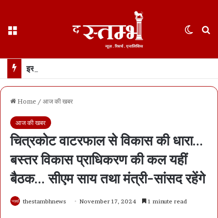
Menu
Switch
S
इस्तीफे के दो हफ़्ते बाद पहली बार सामने आए धर्मेंद्र प्रधान… कहा- जेन ज़ी मेरे परिवार जैसे, उन्हें गुमराह करने की कोशिश हुई
Home
/
आज की खबर
आज की खबर
चित्रकोट वाटरफाल से विकास की धारा…
बस्तर विकास प्राधिकरण की कल यहीं
बैठक… सीएम साय तथा मंत्री-सांसद रहेंगे
thestambhnews
November 17, 2024
1 minute read