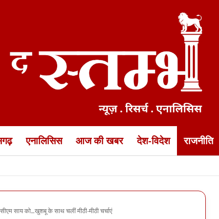
ीसगढ़
एनालिसिस
आज की खबर
देश-विदेश
राजनीति
 डीजी जेल ने निरीक्षण के बाद लिया फैसला
सीएम साय को…खुशबू के साथ चलीं मीठी-मीठी चर्चाएं