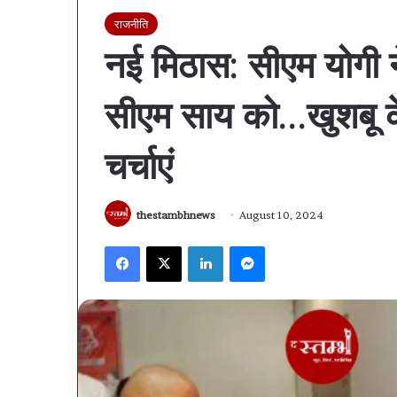
राजनीति
नई मिठास: सीएम योगी न
सीएम साय को…खुशबू क
चर्चाएं
thestambhnews
August 10, 2024
Facebook
X
LinkedIn
Messenger