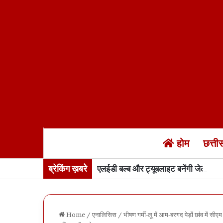
होम
छत्त
ब्रेकिंग ख़बरे
एलईडी बल्ब और ट्यूबलाइट बनेंगी जेलों में…
Home
/
एनालिसिस
/
भीषण गर्मी-लू में आम-बरगद पेड़ों छांव में 