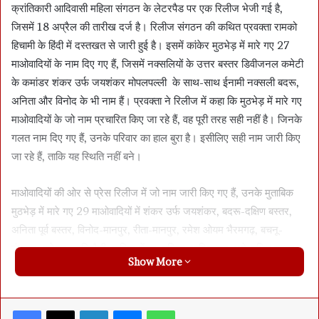
क्रांतिकारी आदिवासी महिला संगठन के लेटरपैड पर एक रिलीज भेजी गई है,
जिसमें 18 अप्रैल की तारीख दर्ज है। रिलीज संगठन की कथित प्रवक्ता रामको
हिचामी के हिंदी में दस्तखत से जारी हुई है। इसमें कांकेर मुठभेड़ में मारे गए 27
माओवादियों के नाम दिए गए हैं, जिसमें नक्सलियों के उत्तर बस्तर डिवीजनल कमेटी
के कमांडर शंकर उर्फ जयशंकर मोपलपल्ली के साथ-साथ ईनामी नक्सली बदरू,
अनिता और विनोद के भी नाम हैं। प्रवक्ता ने रिलीज में कहा कि मुठभेड़ में मारे गए
माओवादियों के जो नाम प्रचारित किए जा रहे हैं, वह पूरी तरह सही नहीं है। जिनके
गलत नाम दिए गए हैं, उनके परिवार का हाल बुरा है। इसीलिए सही नाम जारी किए
जा रहे हैं, ताकि यह स्थिति नहीं बने।
माओवादियों की ओर से प्रेस रिलीज में जो नाम जारी किए गए हैं, उनके मुताबिक
मुठभेड़ में मारे गए 29 माओवादियों में शंकर उर्फ जयशंकर, बदरू-दक्षिण बस्तर,
अनिता पूर्व बस्तर, विनोद-मानपुर, रीता-मानपुर, रमेश ओयम भैरमगढ़, बचनू-
गंगालूर, सुरेखा-गढ़चिरौली, कविता-नेंडूर, रजिता-आदिलाबाद, भूमे-दक्षिण बस्तर,
Show More
कार्तिक-पश्चिम बस्तर, रोशन-दरभा डिवीजन, देवाल-गंगालूर, दीनू गुड्डू- दुरदा,
अन्वेश-दक्षिण बस्तर, जनिला उर्फ मोदी कोवादी- बस्तर, संजिला मड़कम-करका
बस्तर, गीता-इंद्रावती, राजू कुरसम-प्रकेली, शर्मिला-इंद्रावती, सुनिला-इंद्रावती,
Facebook
X
LinkedIn
Messenger
WhatsApp