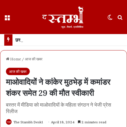
Menu
Switch
S
छत्तीसगढ़ हाईकोर्ट ने फ़ोन टैपिंग को “गैरकानूनी” बताया… रायपुर के केस की सुनवाई के दौरान अहम फ़ैसला… सीबीआई को रिकॉर्डिंग नष्ट करने का आदेश
Home
/
आज की खबर
आज की खबर
माओवादियों ने कांकेर मुठभेड़ में कमांडर
शंकर समेत 29 की मौत स्वीकारी
बस्तर में मीडिया को माओवादियों के महिला संगठन ने भेजी प्रेस
रिलीज
The Stambh Desk1
April 18, 2024
2 minutes read