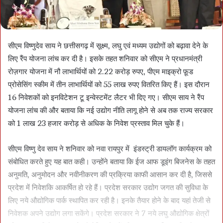
सीएम विष्णुदेव साय ने छत्तीसगढ़ में सूक्ष्म, लघु एवं मध्यम उद्योगों को बढ़ावा देने के
लिए रैंप योजना लांच कर दी है। इसके तहत शनिवार को सीएम ने प्रधानमंत्री
रोज़गार योजना में नौ लाभार्थियों को 2.22 करोड़ रुपए, पीएम माइक्रो फ़ूड
प्रोसेसिंग स्कीम में तीन लाभार्थियों को 55 लाख रुपए वितरित किए हैं। इस दौरान
16 निवेशकों को इनविटेशन टू इन्वेस्टमेंट लैटर भी दिए गए। सीएम साय ने रैंप
योजना लांच की और बताया कि नई उद्योग नीति लागू होने से अब तक राज्य सरकार
को 1 लाख 23 हजार करोड़ से अधिक के निवेश प्रस्ताव मिल चुके हैं।
सीएम विष्णु देव साय ने शनिवार को नवा रायपुर में इंडस्ट्री डायलॉग कार्यक्रम को
संबोधित करते हुए यह बात कही। उन्होंने बताया कि ईज आफ डूइंग बिजनेस के तहत
अनुमति, अनुमोदन और नवीनीकरण की प्रक्रिया काफी आसान कर दी है, जिससे
प्रदेश में निवेशकि आकर्षित हो रहे हैं। प्रदेश सरकार उद्योग जगत की सुविधा के
लिए नये औद्योगिक पार्क स्थापित कर रही है। इनके तैयार होने के बाद यहां तेजी से
निवेशक अपने उद्योग लगा सकेंगे। प्रदेश सरकार ने 7 नये लघु औद्योगिक क्षेत्रों