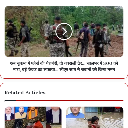
सिंह, एंटरप्रेन्योरशिप डेवलपमेंट इंस्टिट्यूट ऑफ़ इंडिया के महानिदेशक डॉ. सुनील
शुक्ला, संचालक सूक्ष्म, लघु एवं मध्यम उद्यम सुश्री अंकिता पाण्डेय ने भी संबोधित
किया। उद्योग विभाग के सचिव रजत कुमार ने स्वागत उद्बोधन दिया।
अब सुकमा में फोर्स की घेराबंदी, दो नक्सली ढेर… सालभर में 300 को
मारा, बड़े कैडर का सफाया… सीएम साय ने जवानों को किया नमन
Related Articles