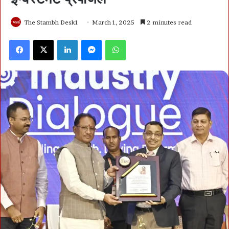
The Stambh Desk1
March 1, 2025
2 minutes read
Facebook
X
LinkedIn
Messenger
WhatsApp