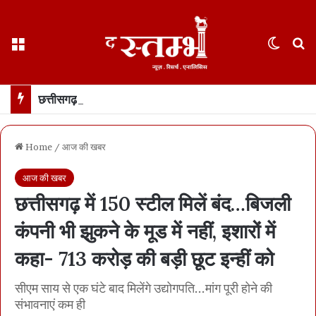
Menu
Switch
S
छत्तीसगढ़ में 17 अगस्त तक “हर घर तिरंगा” अभियान… राष्ट्रध्वज के साथ सेल्फी अपलोड कर सकेंगे सरकारी पोर्टल पर
Home
/
आज की खबर
आज की खबर
छत्तीसगढ़ में 150 स्टील मिलें बंद…बिजली
कंपनी भी झुकने के मूड में नहीं, इशारों में
कहा- 713 करोड़ की बड़ी छूट इन्हीं को
सीएम साय से एक घंटे बाद मिलेंगे उद्योगपति...मांग पूरी होने की
संभावनाएं कम ही