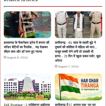
यह 8 प्रतिशत थी। इस तरह वर्तमान छूट भी 2 प्रतिशत अधिक ही है। इसी से
संकेत मिल रहे हैं कि अब बिजली कंपनी स्टील उद्योगों को और छूट देने के लिए
तैयार नहीं है।
हथकरघा के फैशनेबल ड्रेस में बस्तर की
छत्तीसगढ़ : 65 साल के वहशी बूढ़े ने
सरेंडर बेटियों का रैंपवॉक… यह देखकर
दुष्कर्म की कोशिश में महिला को मारा…
सीएम साय और डॉ रमन हुए गदगद
मासूम बच्ची रोने लगी तो उसकी भी
हत्या… 21 दिन में खुला डबल मर्डर, बूढ़ा
August 8, 2026
अरेस्ट
August 7, 2026
IAS Posting : 5 प्रोबेशनर आईएएस
छत्तीसगढ़ में 17 अगस्त तक “हर घर