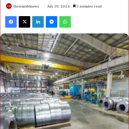
thestambhnews
July 30, 2024
3 minutes read
Facebook
X
LinkedIn
Messenger
WhatsApp