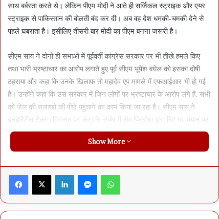
साथ बर्बरता करते थे। लेकिन पीएम मोदी ने आते ही सर्जिकल स्ट्राइक और एयर
स्ट्राइक से पाकिस्तान की बोलती बंद कर दी। अब वह देश धमकी-चमकी देने से
पहले घबराता है। इसीलिए तीसरी बार मोदी का पीएम बनना जरूरी है।
सीएम साय ने दोनों ही सभाओं में पूर्ववर्ती कांग्रेस सरकार पर भी तीखे हमले किए
तथा भारी भ्रष्टाचार का आरोप लगाते हुए पूर्व सीएम भूपेश बघेल को इसका दोषी
ठहराया और कहा कि उनके खिलाफ तो महादेव एप मामले में एफआईआर भी हो गई
है। उन्होंने कहा कि उस सरकार में जिन लोगों पर भ्रष्टाचार के आरोप लगे हैं. सभी
को जेल की सलाखों की पीछे पहुंचाने का काम किया जा रहा है। सीएम साय ने
इनहेरिटेंस टैक्स (विरासत पर कर) के संबंध में सैम पित्रोदा द्वारा दिए गए बयान पर
भी कांग्रेस को घेरा और आरोप लगाया कि वो लोग माताओं से मंगलसूत्र तक छीन
Show More
लेंगे।
महतारी वंदन के पैसे हर माह 7 तारीख से पहले, अभी सारे काम सांय-सांय
Facebook
X
LinkedIn
Messenger
WhatsApp
सीएम साय ने दोनों सभाओं में मौजूद महिलाओं को आश्वस्त किया कि मोदी की गारंटी
के अनुरूप भाजपा सरकार ने महतारी वंदन योजना में 70 लाख से ज्यादा महिलाओं