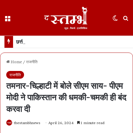
Menu
Switch
S
छत्तीसगढ़ हाईकोर्ट ने फ़ोन टैपिंग को “गैरकानूनी” बताया… रायपुर के केस की सुनवाई के दौरान अहम फ़ैसला… सीबीआई को रिकॉर्डिंग नष्ट करने का आदेश
Home
/
राजनीति
राजनीति
तमनार-चिल्हाटी में बोले सीएम साय- पीएम
मोदी ने पाकिस्तान की धमकी-चमकी ही बंद
करवा दी
thestambhnews
April 26, 2024
1 minute read