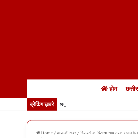
होम
छत्त
ब्रेकिंग ख़बरे
छत्तीसगढ़ में 17 अगस्त तक “हर घर तिरंगा
Home
/
आज की खबर
/
रियायतों का पिटाराः साय सरकार धान के बचे