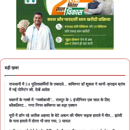
विधायक हैं। स्वास्थ्यगत कारण भी हैं। मार्च अंत में कमर की सर्जरी हुई है। डाक्टरों
ने उन्हें कम से कम मूवमेंट की सलाह दी है। जहां तक उनके विधानसभा क्षेत्र का
सवाल है, उनके पूर्व सांसद बेटे अभिषेक सिंह ने यह जिम्मेदारी संभाल रखी है। हाल
में गृहमंत्री अमित शाह खैरागढ़ आए थे, तो उन्होंने अपना संबोधन शुरू करने से
पहले पूर्व सांसदों के साथ अभिषेक सिंह का नाम भी लिया था, जो उस सभा में मौजूद
थे। आखिरी बात… डा. रमन 1999 में राजनांदगांव लोकसभा क्षेत्र से कांग्रेस के
दिग्गज मोतीलाल वोरा को हराकर सांसद बने थे और बाद में तत्कालीन प्रधानमंत्री
अटलजी ने उन्हें अपनी कैबिनेट में भी रखा था।
बड़ी ख़बर
राजधानी में 34 पुलिसकर्मियों के तबादले… कमिश्नर डॉ शुक्ला ने थानों-क्राइम ब्रांच
में नई पोस्टिंग की, देखें आदेश
मकानों के नक्शे में “नक्शेबाजी”… रायपुर के 5 इंजीनियर एक साल के लिए
ब्लैकलिस्ट… नगर निगम कमिश्नर का बड़ा एक्शन
यूपी में डॉन रहे अतीक अहमद के बेटे अबान की भीषण सड़क हादसे में मौत… झांसी
के पास हादसे में दोस्त भी मारा गया, 3 घायल