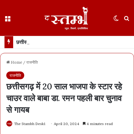
Menu
Switch
S
छत्तीसगढ़ हाईकोर्ट ने फ़ोन टैपिंग को “गैरकानूनी” बताया… रायपुर के केस की सुनवाई के दौरान अहम फ़ैसला… सीबीआई को रिकॉर्डिंग नष्ट करने का आदेश
Home
/
राजनीति
राजनीति
छत्तीसगढ़ में 20 साल भाजपा के स्टार रहे
चाउर वाले बाबा डा. रमन पहली बार चुनाव
से गायब
The Stambh Desk1
April 20, 2024
4 minutes read