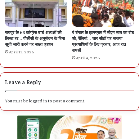
ऐसा नहीं कि डा. रमन घर में बैठे हैं… तीन दिन से राजनांदगांव में बैठकें ले रहे
रायपुर के 66 कांग्रेस वार्ड अध्यक्षों की
पं बंगाल के झारग्राम में सीएम साय का रोड
लिस्ट रद्द… पीसीसी के अनुमोदन के बिना
शो, रैलियां… चार सीटों पर भाजपा
सूची जारी करने पर सख्त एक्शन
प्रत्याशियों के लिए प्रचार, आज रात
वापसी
April 11, 2026
April 4, 2026
Leave a Reply
भाजपा के लोग भले ही सभापति के प्रोटोकाल और स्वास्थ्य पर बात कर रहे हों,
लेकिन हकीकत ये है कि डा. रमन स्वस्थ महसूस करने के बाद तीन दिन पहले यानी
You must be
logged in
to post a comment.
रामनवमी के मौके पर राजनांदगांव पहुंच गए थे। वे वहां बैठकें ले रहे हैं, स्वास्थ्यगत
असहजता के बावजूद कार्यकर्ताओं से मिल रहे हैं। वर्षों से उनके बेहद निकटस्थ
सहयोगी रहे विक्रम सिसोदिया कहते हैं कि सभापति के संवैधानिक प्रोटोकाल का
पालन जरूरी है। वे पूरी विधानसभा के अध्यक्ष हैं, जिनमें पक्ष और विपक्ष, दोनों के