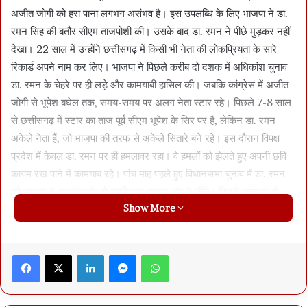
अजीत जोगी को हरा पाना लगभग असंभव है। इस उपलब्धि के लिए भाजपा ने डा.
रमन सिंह की बतौर सीएम ताजपोशी की। उसके बाद डा. रमन ने पीछे मुड़कर नहीं
देखा। 22 साल में उन्होंने छत्तीसगढ़ में किसी भी नेता की लोकप्रियता के सारे
रिकार्ड अपने नाम कर लिए। भाजपा ने पिछले करीब दो दशक में अधिकांश चुनाव
डा. रमन के चेहरे पर ही लड़े और कामयाबी हासिल की। जबकि कांग्रेस में अजीत
जोगी से भूपेश बघेल तक, समय-समय पर अलग नेता स्टार रहे। पिछले 7-8 साल
से छत्तीसगढ़ में स्टार का ताज पूर्व सीएम भूपेश के सिर पर है, लेकिन डा. रमन
अकेले नेता हैं, जो भाजपा की तरफ से अकेले सितारे बने रहे। इस दौरान विपक्ष
प्रदेश में केवल डा. रमन पर ही हमलावर रहा। वे हमलों को झेलते हुए अपनी छवि
कायम रख पाने में कामयाब रहे। पांच माह पहले हुए विधानसभा चुनाव में डा. रमन
को भाजपा ने राजनांदगांव से उम्मीदवार बनाया और वे जीते। पिछले सालभर से
Show More
भाजपा के ही लोग दबी जुबान में यह जरूर कहते सुने जाते थे कि अब वह बात नहीं
है, लेकिन डा. रमन इन आलोचनाओं के बावजूद 2023 के विधानसभा चुनाव में भी
भाजपा का सबसे बड़ा चेहरा बने रहे और भाजपा सरकार बनाने में सफल हो गई।
Facebook
X
LinkedIn
Messenger
WhatsApp
डा. रमन ने छत्तीसगढ़ विधानसभा के सभापति की जिम्मेदारी संभाली। लेकिन पिछले
दो माह से भाजपा के पोस्टर-बैनरों में डा. रमन का चिरपरिचित मुस्कुराता चेहरा
नजर नहीं आ रहा है। दिल्ली से आने वाले भाजपा के स्टार प्रचारक भी अपने