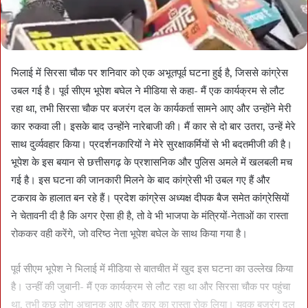
भिलाई में सिरसा चौक पर शनिवार को एक अभूतपूर्व घटना हुई है, जिससे कांग्रेस
उबल गई है। पूर्व सीएम भूपेश बघेल ने मीडिया से कहा- मैं एक कार्यक्रम से लौट
रहा था, तभी सिरसा चौक पर बजरंग दल के कार्यकर्ता सामने आए और उन्होंने मेरी
कार रुकवा ली। इसके बाद उन्होंने नारेबाजी की। मैं कार से दो बार उतरा, उन्हें मेरे
साथ दुर्व्यवहार किया। प्रदर्शनकारियों ने मेरे सुरक्षाकर्मियों से भी बदतमीजी की है।
भूपेश के इस बयान से छत्तीसगढ़ के प्रशासनिक और पुलिस अमले में खलबली मच
गई है। इस घटना की जानकारी मिलने के बाद कांग्रेसी भी उबल गए हैं और
टकराव के हालात बन रहे हैं। प्रदेश कांग्रेस अध्यक्ष दीपक बैज समेत कांग्रेसियों
ने चेतावनी दी है कि अगर ऐसा ही है, तो वे भी भाजपा के मंत्रियों-नेताओं का रास्ता
रोककर वही करेंगे, जो वरिष्ठ नेता भूपेश बघेल के साथ किया गया है।
पूर्व सीएम भूपेश ने भिलाई में मीडिया से बातचीत में खुद इस घटना का उल्लेख किया
है। उन्हीं की जुबानी- मैं एक कार्यक्रम से लौट रहा था और सिरसा चौक पर पहुंचा
था, तभी कुछ लोग अचानक आए और कार का रास्ता रोक लिया। युवक बजरंग दल