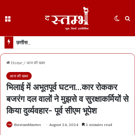
Menu
Switch
S
छत्तीसगढ़ में 17 अगस्त तक “हर घर तिरंगा” अभियान… राष्ट्रध्वज के साथ सेल्फी अपलोड कर सकेंगे सरकारी पोर्टल पर
Home
/
आज की खबर
आज की खबर
भिलाई में अभूतपूर्व घटना…कार रोककर
बजरंग दल वालों ने मुझसे व सुरक्षाकर्मियों से
किया दुर्व्यवहार- पूर्व सीएम भूपेश
thestambhnews
August 24, 2024
2 minutes read