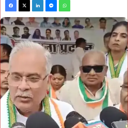
Facebook
X
LinkedIn
Messenger
WhatsApp