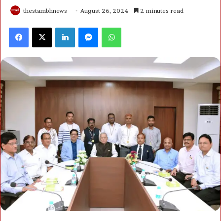
thestambhnews
August 26, 2024
2 minutes read
Facebook
X
LinkedIn
Messenger
WhatsApp