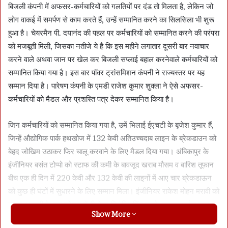
बिजली कंपनी में अफसर-कर्मचारियों को गलतियों पर दंड तो मिलता है, लेकिन जो
लोग वाकई में समर्पण से काम करते हैं, उन्हें सम्मानित करने का सिलसिला भी शुरू
हुआ है। चेयरमैन पी. दयानंद की पहल पर कर्मचारियों को सम्मानित करने की परंपरा
को मजबूती मिली, जिसका नतीजे ये है कि इस महीने लगातार दूसरी बार नवाचार
करने वाले अथवा जान पर खेल कर बिजली सप्लाई बहाल करनेवाले कर्मचारियों को
सम्मानित किया गया है। इस बार पॉवर ट्रांसमिशन कंपनी ने राज्यस्तर पर यह
सम्मान दिया है। पारेषण कंपनी के एमडी राजेश कुमार शुक्ला ने ऐसे अफसर-
कर्मचारियों को मैडल और प्रशस्ति पत्र देकर सम्मानित किया है।
जिन कर्मचारियों को सम्मानित किया गया है, उमें भिलाई ईएचटी के बृजेश कुमार हैं,
जिन्हें औद्योगिक पार्क हथखोज में 132 केवी अतिउच्चदाब लाइन के ब्रेकडाउन को
बेहद जोखिम उठाकर फिर चालू करवाने के लिए मैडल दिया गया। अंबिकापुर के
इंजीनियर बसंत टोप्पो को स्टाफ की कमी के बावजूद खराब मौसम व बारिश तूफान
बीच एक ही दिन में 220 केवी और 132 केवी की लाइनों में आए चार ब्रेकडाऊन
को कुछ ही घंटों में सुधारने के लिए सम्मान मिला। इंजीनियर राकेश मोहन मरावी को
कुरुद-धमतरी के सब स्टेशन में बी-फेज रिकंडिशनिंग करके सफलतापूर्वक चालू
Show More
करने पर सम्मानित किया गया। भिलाई के टी सिन्हाचलम को टावर और स्ट्रक्चर