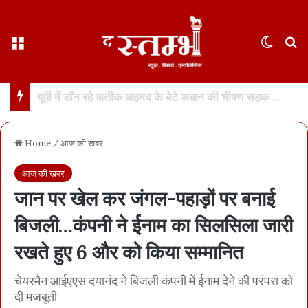
Menu
Switch
S
छत्तीसगढ़ हाईकोर्ट ने फ़ोन टैपिंग को “गैरकानूनी” बताया… रायपुर के केस की सुनवाई के दौरान अहम फ़ैसला… सीबीआई को रिकॉर्डिंग नष्ट करने का आदेश
Home
/
आज की खबर
आज की खबर
जान पर खेल कर जंगल-पहाड़ों पर बनाई
बिजली…कंपनी ने ईनाम का सिलसिला जारी
रखते हुए 6 और को किया सम्मानित
चेयरमैन आईएएस दयानंद ने बिजली कंपनी में ईनाम देने की परंपरा को
दी मजबूती