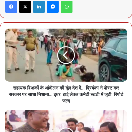
Facebook
X
LinkedIn
Messenger
WhatsApp
कि इस मामले में सीबीआई कम से कम ऐसे दर्जनभर युवाओं की गिरफ्तारी कर
सकती है, जिनका डिप्टी कलेक्टर के तौर पर चयन हुआ है। इनमें एक-दो फिलहाल
पीएससी से ही पूर्व में चयनित होकर छत्तीसगढ़ शासन के अधीन छोटे पदों पर काम
कर रहे हैं। सूत्रों के अनुसार सीबीआई इन सभी को मंगलवार को एक बार फिर
अदालत में पेश कर पूछताछ के लिए रिमांड पर ले सकती है।
सहायक शिक्षकों के आंदोलन की गूंज देश में... प्रियंका ने पोस्ट कर
सरकार पर साधा निशाना... इधर, हाई लेवल कमेटी स्टडी में जुटी, रिपोर्ट
जल्द