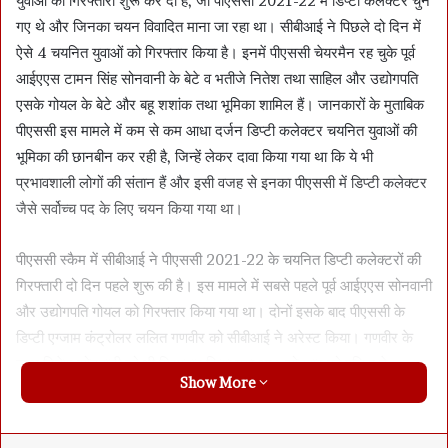
युवाओं की गिरफ्तारी शुरू कर दी है, जो पीएससी 2021-22 में डिप्टी कलेक्टर चुने
गए थे और जिनका चयन विवादित माना जा रहा था। सीबीआई ने पिछले दो दिन में
ऐसे 4 चयनित युवाओं को गिरफ्तार किया है। इनमें पीएससी चेयरमैन रह चुके पूर्व
आईएएस टामन सिंह सोनवानी के बेटे व भतीजे नितेश तथा साहिल और उद्योगपति
एसके गोयल के बेटे और बहू शशांक तथा भूमिका शामिल हैं। जानकारों के मुताबिक
पीएससी इस मामले में कम से कम आधा दर्जन डिप्टी कलेक्टर चयनित युवाओं की
भूमिका की छानबीन कर रही है, जिन्हें लेकर दावा किया गया था कि ये भी
प्रभावशाली लोगों की संतान हैं और इसी वजह से इनका पीएससी में डिप्टी कलेक्टर
जैसे सर्वोच्च पद के लिए चयन किया गया था।
पीएससी स्कैम में सीबीआई ने पीएससी 2021-22 के चयनित डिप्टी कलेक्टरों की
गिरफ्तारी दो दिन पहले शुरू की है। इस मामले में सबसे पहले पूर्व आईएएस सोनवानी
और उद्योगपति गोयल को गिरफ्तार किया गया था। दोनों इसके बाद पीएससी के
डिप्टी एग्जाम कंट्रोलर ललित गणवीर को सीबीआई ने अरेस्ट किया। गणवीर के
साथ नितेश सोनवानी को भी गिरफ्तार किया गया था। सोमवार को पुलिस ने
Show More
दार्जिलिंग से साहिल सोनवानी की गिरफ्तारी की। इधर, एक टीम ने शशांक-भूमिका
गोयल को नई दिल्ली से अरेस्ट कर लिया। इस तरह, सीबीआई अब तक सात लोगों
को अरेस्ट कर चुकी है। सोनवानी-गोयल की गिरफ्तारी के बाद ही कहा जा रहा था