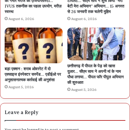
की गंभीर मरीज की एंजियोप्लास्टी…
टॉयलेट… सीएम साय ने शुरू किया “मेरी
IVUS तकनीक का पहला उपयोग, मरीज़
बेटी मेरा अभिमान” अभियान… 15 अगस्त
स्वस्थ
से 26 जनवरी तक चलेगी मुहिम
August 6, 2026
August 6, 2026
छत्तीसगढ़ में पीपल के पेड़ को खास
बड़ा एक्शन : शराब ओवररेट में दो
दुलार… सीएम साय ने अपनी मां के नाम
एक्साइज इंस्पेक्टर सस्पेंड… एडीईओ पर
पौधा लगाया… पीपल फॉर पीपुल अभियान
अनुशासनात्मक कार्रवाई की अनुशंसा
की शुरुआत
August 5, 2026
August 5, 2026
Leave a Reply
You must be
logged in
to post a comment.