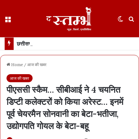
Menu
Switch
S
छत्तीसगढ़ में पीपल के पेड़ को खास दुलार… सीएम साय ने अपनी मां के नाम पौधा लगाया… पीपल फॉर पीपुल अभियान की शुरुआत
Home
/
आज की खबर
आज की खबर
पीएससी स्कैम… सीबीआई ने 4 चयनित
डिप्टी कलेक्टरों को किया अरेस्ट… इनमें
पूर्व चेयरमैन सोनवानी का बेटा-भतीजा,
उद्योगपति गोयल के बेटा-बहू