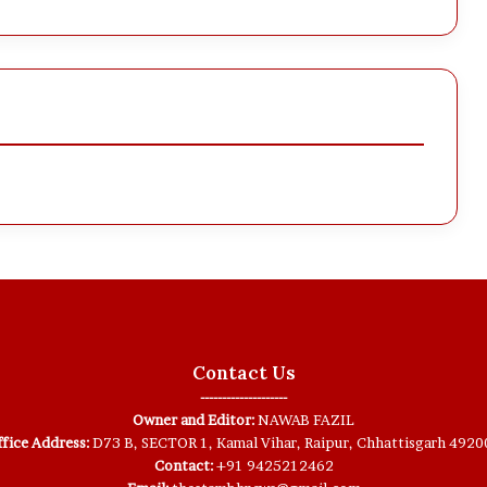
Contact Us
--------------------
Owner and Editor:
NAWAB FAZIL
fice Address:
D73 B, SECTOR 1, Kamal Vihar, Raipur, Chhattisgarh 4920
Contact:
+91 9425212462