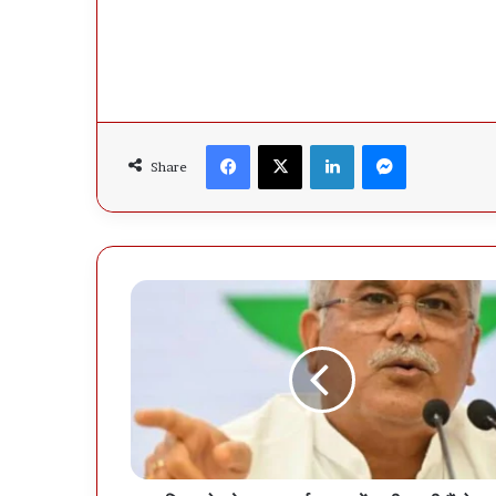
Facebook
X
LinkedIn
Messenger
Share