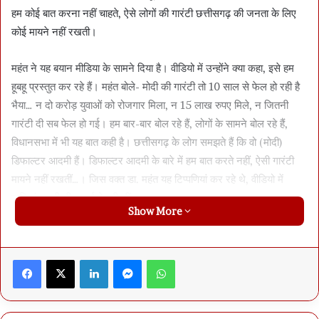
हम कोई बात करना नहीं चाहते, ऐसे लोगों की गारंटी छत्तीसगढ़ की जनता के लिए
कोई मायने नहीं रखती।
महंत ने यह बयान मीडिया के सामने दिया है। वीडियो में उन्होंने क्या कहा, इसे हम
हूबहू प्रस्तुत कर रहे हैं। महंत बोले- मोदी की गारंटी तो 10 साल से फेल हो रही है
भैया… न दो करोड़ युवाओं को रोजगार मिला, न 15 लाख रुपए मिले, न जितनी
गारंटी दी सब फेल हो गई। हम बार-बार बोल रहे हैं, लोगों के सामने बोल रहे हैं,
विधानसभा में भी यह बात कही है। छत्तीसगढ़ के लोग समझते हैं कि वो (मोदी)
डिफाल्टर आदमी हैं। डिफाल्टर आदमी के बारे में हम बात करते नहीं, ऐसी गारंटी
मायने नहीं रखतीं…। जिस वक्त डा. महंत यह टिप्पणियां कर रहे थे, वीडियो में
तालियां बजती भी सुनाई दे रही थीं।
Show More
यह भी कहा- भाजपा वालों की तरह हम झूठ नहीं बोलते कि 11 सीटें आएंगी
Facebook
X
LinkedIn
Messenger
WhatsApp
डा. महंत से सवाल हुआ था कि छत्तीसगढ़ में कितनी सीटें आएंगी। उन्होंने कहा कि
हमें 6 जगह बहुत अच्छी दिख रही हैं। झूठ बोलना नहीं चाहते, भाजपा की तरह 11-
11 सीटें कहेंगे नहीं। पांच-छह सीटें हम लोग जीत रहे हैं, यह लग रहा है। आने वाले