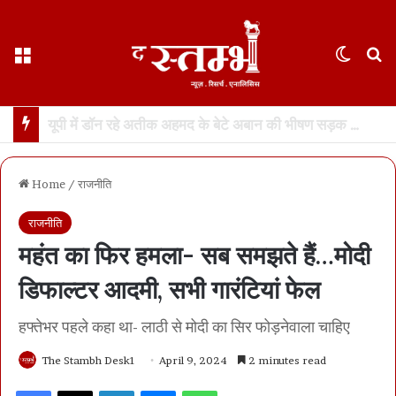
Menu
Switch
S
छत्तीसगढ़ हाईकोर्ट ने फ़ोन टैपिंग को “गैरकानूनी” बताया… रायपुर के केस की सुनवाई के दौरान अहम फ़ैसला… सीबीआई को रिकॉर्डिंग नष्ट करने का आदेश
Home
/
राजनीति
राजनीति
महंत का फिर हमला- सब समझते हैं…मोदी
डिफाल्टर आदमी, सभी गारंटियां फेल
हफ्तेभर पहले कहा था- लाठी से मोदी का सिर फोड़नेवाला चाहिए
The Stambh Desk1
April 9, 2024
2 minutes read
Facebook
X
LinkedIn
Messenger
WhatsApp