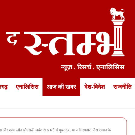
ीसगढ़
एनालिसिस
आज की खबर
देश-विदेश
राजनीति
की भीषण सड़क हादसे में मौत… झांसी के पास हादसे में दोस्त भी मारा गया, 3 घ
हरीश और तत्कालीन ओएसडी जयंत से 6 घंटे से पूछताछ… आज गिरफ्तारी जैसे एक्शन के