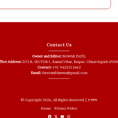
Contact Us
--------------------
Owner and Editor:
NAWAB FAZIL
fice Address:
D73 B, SECTOR 1, Kamal Vihar, Raipur, Chhattisgarh 4920
Contact:
+91 9425212462
Email:
thestambhnews@gmail.com
--------------------
© Copyright 2026, All Rights Reserved | द स्तम्भ
Home
Privacy Policy
Facebook
X
YouTube
Instagram