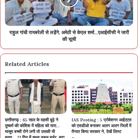
पहली मर्तबा 1991 में पार्टी ने सतीश शर्मा को टिकट दिया था और वे चुनाव जीते
थे।
राहुल गांधी रायबरेली से लड़ेंगे, अमेठी से केएल शर्मा...एआईसीसी ने जारी
की सूची
Related Articles
छत्तीसगढ़ : 65 साल के वहशी बूढ़े ने
IAS Posting : 5 प्रोबेशनर आईएएस
दुष्कर्म की कोशिश में महिला को मारा…
को एसडीओ बनाकर अलग अलग जिलों में
मासूम बच्ची रोने लगी तो उसकी भी
तैनात किया सरकार ने, देखें लिस्ट
हत्या… 21 दिन में खुला डबल मर्डर, बूढ़ा