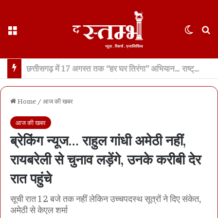
Menu
Switch
S
थानेदार भर्ती नतीजों में SPACE RANI और NEWS नामों पर बवाल… पीएससी का कड़ा खंडन- नाम वही जो फॉर्म में हैं… फेक नैरेटिव फैलाने का प्रयास- भाजपा
Home
/
आज की खबर
आज की खबर
ब्रेकिंग न्यूज… राहुल गांधी अमेठी नहीं,
रायबरेली से चुनाव लड़ेंगे, उनके करीबी देर
रात पहुंचे
सूची रात 12 बजे तक नहीं लेकिन उच्चपदस्थ सूत्रों ने दिए संकेत,
अमेठी से केएल शर्मा