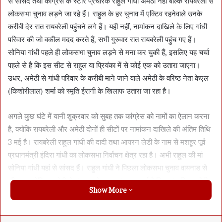
से सांसद तथा कांग्रेस के स्टार प्रचारक राहुल गांधी अमेठी नहीं बल्कि रायबरेली से
लोकसभा चुनाव लड़ने जा रहे हैं। राहुल के हर चुनाव में एक्टिव रहनेवाले उनके
करीबी देर रात रायबरेली पहुंचने लगे हैं। यही नहीं, नामांकन दाखिले के लिए गांधी
परिवार की जो वकील मदद करते हैं, सभी गुरुवार रात रायबरेली पहुंच गए हैं।
सोनिया गांधी पहले ही लोकसभा चुनाव लड़ने से मना कर चुकी हैं, इसलिए यह चर्चा
पहले से है कि इस सीट से राहुल या प्रियंका में से कोई एक को उतारा जाएगा।
उधर, अमेठी से गांधी परिवार के करीबी माने जाने वाले अमेठी के वरिष्ठ नेता केएल
(किशोरीलाल) शर्मा को स्मृति ईरानी के खिलाफ उतारा जा रहा है।
अगले कुछ घंटे में यानी शुक्रवार को सुबह तक कांग्रेस को नामों का ऐलान करना
है, क्योंकि रायबरेली और अमेठी दोनों ही सीटों पर नामांकन दाखिले की अंतिम तिथि
3 मई है। रायबरेली राहुल गांधी की दादी तथा आयरन लेडी के नाम से मशहूर पूर्व
प्रधानमंत्री इंदिरा गांधी का लोकसभा निर्वाचन क्षेत्र रहा है। अभी राहुल की मां
सोनिया गांधी यहां से सांसद हैं। राहुल गांधी ने पिछला लोकसभा चुनाव वायनाड से
जीता था, लेकिन अमेठी से हार गए थे। अब तक यह चर्चा है कि राहुल फिर अमेठी
Show More
से लड़ने वाले हैं और प्रियंका रायबरेली से उतरेंगी। लेकिन देर रात बेहद भरोसेमेंट
सूत्रों ने द स्तंभ को बताया कि राहुल को रायबरेली से ही उतारा जा रहा है, प्रियंका
के चुनाव लड़ने या सीट के बारे में अभी फैसला नहीं हुआ।