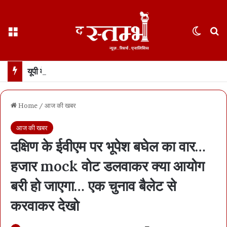
Menu
Switch
S
यूपी में डॉन रहे अतीक अहमद के बेटे अबान की भीषण सड़क हादसे में मौत… झांसी के पास हादसे में दोस्त भी मारा गया, 3 घायल
Home
/
आज की खबर
आज की खबर
दक्षिण के ईवीएम पर भूपेश बघेल का वार…
हजार mock वोट डलवाकर क्या आयोग
बरी हो जाएगा… एक चुनाव बैलेट से
करवाकर देखो