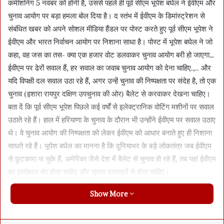
कमीशनिग 5 नवंबर को होनी है, उससे पहले ही पूर्व सीएम भूपेश बघेल ने ईवीएम और
चुनाव आयोग पर बड़ा हमला बोल दिया है। द स्तंभ में ईवीएम के डिमांस्ट्रेशन से
संबंधित खबर को अपने सोशल मीडिया हैंडल पर पोस्ट करते हुए पूर्व सीएम भूपेश ने
ईवीएम और भारत निर्वाचन आयोग पर निशाना साधा है। पोस्ट में भूपेश बघेल ने जो
कहा, वह जस का तस- क्या एक हजार वोट डलवाकर चुनाव आयोग बरी हो जाएगा…
ईवीएम पर ढेरों सवाल हैं, हर सवाल का जवाब चुनाव आयोग को देना चाहिए.,.. और
यदि विपक्षी दल सवाल उठा रहे हैं, अगर उन्हें चुनाव की निष्पक्षता पर संदेह है, तो एक
चुनाव (इशारा रायपुर दक्षिण उपचुनाव की ओर) बैलेट से करवाकर देखना चाहिए।
बता दें कि पूर्व सीएम भूपेश पिछले कई वर्षों से इलेक्ट्रानिक वोटिंग मशीनों पर सवाल
उठाते रहे हैं। हाल में हरियाणा के चुनाव के दौरान भी उन्होंने ईवीएम पर सवाल उठाए
थे। वे चुनाव आयोग की निष्पक्षता को लेकर ईवीएम को आधार बनाते हुए ही निशाना
साधते रहे हैं। भूपेश बघेल का मानना है कि दुनियाभर के बड़े लोकतंत्र जब ईवीएम
से छुटकारा पा चुके हैं, अमेरिका जैसे देश में बैलेट से चुनाव हो रहे हैं, तब यहां ईवीएम
का इस्तेमाल बंद होना चाहिए और चुनाव मतपत्रों से होना चाहिए।
Show More