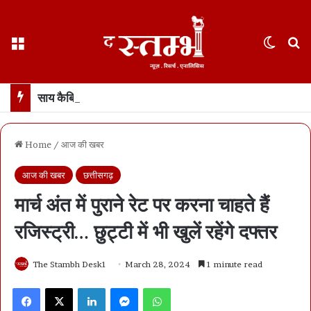
Menu
Switch
S
साय कैबिनेट के फैसले : छत्तीसगढ़ में 500 करोड़ का एआई मिशन… 100 AI डेटा लैब बनाई जाएंगी
Home
/
आज की खबर
आज की खबर
छत्तीसगढ़
मार्च अंत में पुराने रेट पर करना चाहते हैं
रजिस्ट्री… छुट्टी में भी खुलें रहेंगे दफ्तर
The Stambh Desk1
March 28, 2024
1 minute read
Facebook
X
LinkedIn
Messenger
WhatsApp