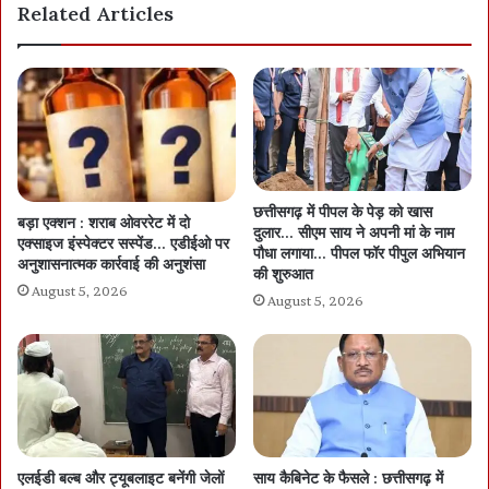
Related Articles
छत्तीसगढ़ में पीपल के पेड़ को खास
बड़ा एक्शन : शराब ओवररेट में दो
दुलार… सीएम साय ने अपनी मां के नाम
एक्साइज इंस्पेक्टर सस्पेंड… एडीईओ पर
पौधा लगाया… पीपल फॉर पीपुल अभियान
अनुशासनात्मक कार्रवाई की अनुशंसा
की शुरुआत
August 5, 2026
August 5, 2026
एलईडी बल्ब और ट्यूबलाइट बनेंगी जेलों
साय कैबिनेट के फैसले : छत्तीसगढ़ में