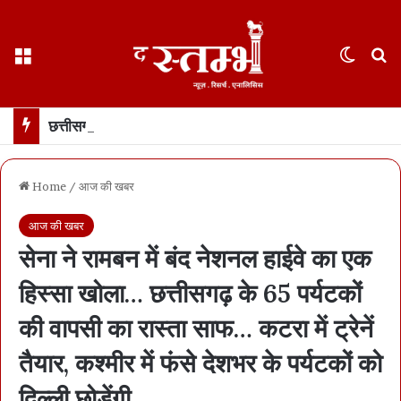
Menu
Switch
S
छत्तीसगढ़ हाईकोर्ट ने फ़ोन टैपिंग को “गैरकानूनी” बताया… रायपुर के केस की सुनवाई के दौरान अहम फ़ैसला… सीबीआई को रिकॉर्डिंग नष्ट करने का आदेश
Home
/
आज की खबर
आज की खबर
सेना ने रामबन में बंद नेशनल हाईवे का एक
हिस्सा खोला… छत्तीसगढ़ के 65 पर्यटकों
की वापसी का रास्ता साफ… कटरा में ट्रेनें
तैयार, कश्मीर में फंसे देशभर के पर्यटकों को
दिल्ली छोड़ेंगी