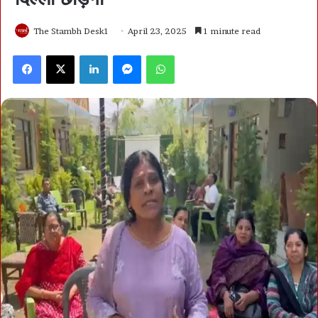
The Stambh Desk1
April 23, 2025
1 minute read
Facebook
X
LinkedIn
Messenger
WhatsApp