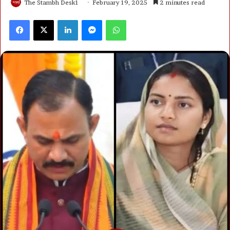
The Stambh Desk1
February 19, 2025
2 minutes read
Facebook
X
LinkedIn
Messenger
WhatsApp