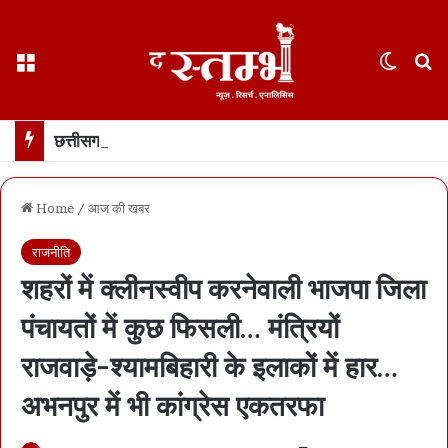
Menu
Switch
S
छत्तीसगढ़ हाईकोर्ट ने फ़ोन टैपिंग को “गैरकानूनी” बताया… रायपुर के केस की सुनवाई के दौरान अहम फ़ैसला… सीबीआई को रिकॉर्डिंग नष्ट करने का आदेश
Home
/
आज की खबर
राजनीति
शहरों में क्लीनस्वीप करनेवाली भाजपा जिला
पंचायतों में कुछ फिसली… मंत्रियों
राजवाड़े-श्यामबिहारी के इलाकों में हार…
अभनपुर में भी कांग्रेस एकतरफा