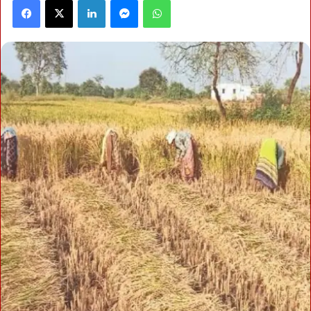
Facebook
X
LinkedIn
Messenger
WhatsApp