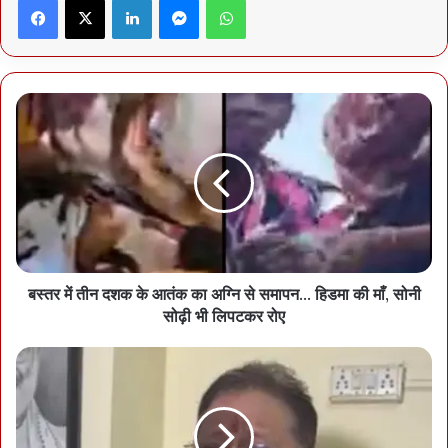
लेकिन कुछ साइबर अपराधी इसी बहाने ठगी करने की कोशिश कर सकते हैं। मुख्य
निर्वाचन पदाधिकारी ने जोर देकर कहा है कि BLO (बूथ लेवल ऑफिसर) के
माध्यम से SIR फॉर्म भरने के लिए किसी भी प्रकार के OTP की आवश्यकता नहीं
होती है। कोई भी अधिकारी, कर्मचारी या BLO आपसे OTP नहीं मांगता। यह
आशंका है कि साइबर ठग ओटीपी भेजकर और इसे पूछकर फ्रॉड को अंजाम दे
सकते हैं।
दरअसल विभिन्न राज्यों की पुलिस ने नागरिकों को ‘SIR फॉर्म’ भरने की प्रक्रिया
से जुड़ी एक नई प्रकार की ऑनलाइन धोखाधड़ी (स्कैम) के प्रति आगाह किया है।
और लोगों से अपील की है कि वे किसी भी सूरत में अपने मोबाइल फोन में प्राप्त वन
टाइम पासवर्ड (OTP) किसी अज्ञात व्यक्ति के साथ साझा न करें।
बस्तर में तीन दशक के आतंक का अग्नि से समापन… हिडमा की माँ, सोनी
सोढ़ी भी लिपटकर रोए