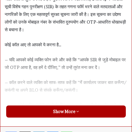
सूची विशेष गहन पुनरीक्षण (SIR) के तहत गणना फॉर्म भरने वाले मतदाताओं और
नागरिकों के लिए एक महत्वपूर्ण सुरक्षा सूचना जारी की है। इस सूचना का उद्देश्य
लोगों को उनके मोबाइल नंबर के संभावित दुरुपयोग और OTP-आधारित धोखाधड़ी
से बचाना है।
कोई कॉल आए तो आपको ये करना है…
– यदि आपको कोई व्यक्ति फोन करे और कहे कि “आपके SIR से जुड़े मोबाइल पर
जो OTP आया है, वह हमें दे दीजिए,” तो उन्हें तुरंत मना कर दें।
– कॉल करने वाले व्यक्ति को साफ-साफ कहें कि “मैं कार्यालय जाकर बात करूँगा/
करूंगी या अपने BLO से संपर्क करूँगा/करूंगी।
– अगर कोई व्यक्ति OTP मांगने के लिए दबाव डाले, धमकी दे या जोर डाले, तो
Show More
तुरंत नजदीकी पुलिस थाने में सूचना दें।
विभाग ने स्पष्ट किया है कि SIR फॉर्म में मोबाइल नंबर देना पूरी तरह से सुरक्षित है।
Facebook
X
LinkedIn
Messenger
WhatsApp