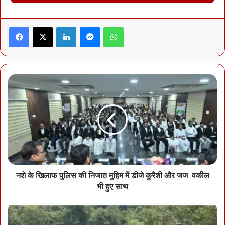
Facebook
X
LinkedIn
Messenger
WhatsApp
नारायणपुर और बीजापुर के सरहदी जंगलों रेकावाया-कोरोवाय में सर्चिंग कर रही
फोर्स को गुरुवार को बड़ी कामयाबी मिली, जब माओवादियों से आमना-सामना हो
गया। फोर्स की ताबड़तोड़ जवाबी हमले में 7 माओवादी मारे गए और कई घायल हो
गए। रुक-रुककर चली इस मुठभेड़ के बाद माओवादी भाग निकले हैं। हालांकि वहां
शक में कुछ लोगों की गिरफ्तारी की भी सूचना है। मुठभेड़ के बाद फोर्स 7
माओवादियों के शव और उनके पास मिली 7 बंदूकें लेकर लौट रही है। सूत्रों के
मुताबिक मारे गए माओवादियों में एक कमांडर स्तर का है, लेकिन शव की पहचान के
बाद ही कुछ कहा जा सकेगा।
महादेव बुकः बर्खास्त सिपाही को रिमांड पर जेल भेजा
नशे के खिलाफ पुलिस की निजात मुहिम में डीजे कुरैशी और जज-वकील
भी हुए साथ