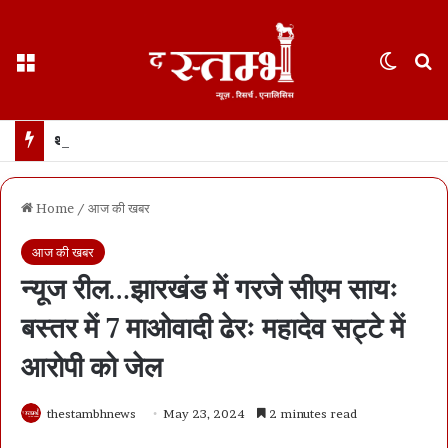
Menu
Switch
S
थानेदार भर्ती नतीजों में SPACE RANI और NEWS नामों पर बवाल… पीएससी का कड़ा खंडन- नाम वही जो फॉर्म में हैं… फेक नैरेटिव फैलाने का प्रयास- भाजपा
Home
/
आज की खबर
आज की खबर
न्यूज रील…झारखंड में गरजे सीएम सायः
बस्तर में 7 माओवादी ढेरः महादेव सट्टे में
आरोपी को जेल
thestambhnews
May 23, 2024
2 minutes read