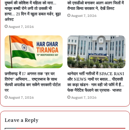
दुष्कर्म की कोशिश में महिला को मारा…
को एसडीओ बनाकर अलग अलग जिलों में
मासूम बच्ची रोने लगी तो उसकी भी
तैनात किया सरकार ने, देखें लिस्ट
हत्या… 21 दिन में खुला डबल मर्डर, बूढ़ा
August 7, 2026
अरेस्ट
August 7, 2026
मुख्य निर्वाचन पदाधिकारी डा. रीना बाबासाहेब कंगाले ने गुरुवार को राजनांदगांव, दुर्ग
और महासमुंद का दौरा कर मतगणना की तैयारियों का निरीक्षण किया और स्ट्रांग-
रूम में रखे ईवीएम की सुरक्षा देखी। उन्होंने मतगणना स्थल पर विभिन्न व्यवस्थाओं
के संबंध में अधिकारियों को जरूरी दिशानिर्देश दिए। उनके साथ एडिशनल सीईओ
छत्तीसगढ़ में 17 अगस्त तक “हर घर
थानेदार भर्ती नतीजों में SPACE RANI
निलेशकुमार महादेव क्षीरसागर, असिस्टेंट सीईओ रश्मि वर्मा और दुर्ग कमिश्नर
तिरंगा” अभियान… राष्ट्रध्वज के साथ
और NEWS नामों पर बवाल… पीएससी
सेल्फी अपलोड कर सकेंगे सरकारी पोर्टल
का कड़ा खंडन- नाम वही जो फॉर्म में हैं…
सत्यनारायण राठौर सहित तीनों जिलों के कलेक्टर मौजूद थे।
पर
फेक नैरेटिव फैलाने का प्रयास- भाजपा
August 7, 2026
August 7, 2026
Leave a Reply