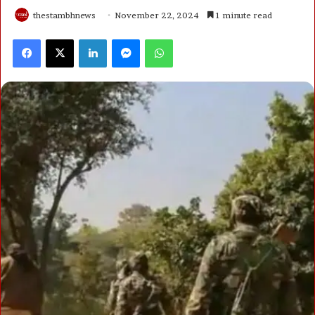
thestambhnews
November 22, 2024
1 minute read
Facebook
X
LinkedIn
Messenger
WhatsApp