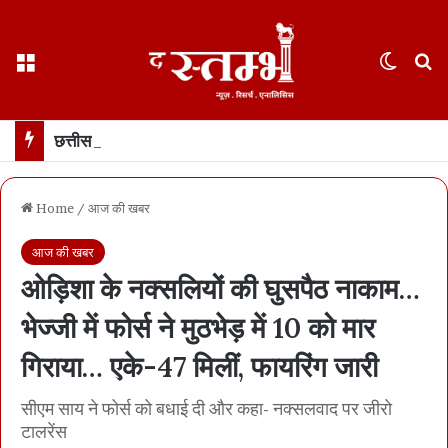
Menu
Switch
S
छत्तीसगढ़ : 65 साल के वहशी बूढ़े ने दुष्कर्म की कोशिश में महिला को मारा… मासूम बच्ची रोने लगी तो उसकी भी हत्या… 21 दिन में खुला डबल मर्डर, बूढ़ा अरेस्ट
Home
/
आज की खबर
आज की खबर
ओड़िशा के नक्सलियों की घुसपैठ नाकाम…
भेज्जी में फोर्स ने मुठभेड़ में 10 को मार
गिराया… एके-47 मिलीं, फायरिंग जारी
सीएम साय ने फोर्स को बधाई दी और कहा- नक्सलवाद पर जीरो
टालरेंस