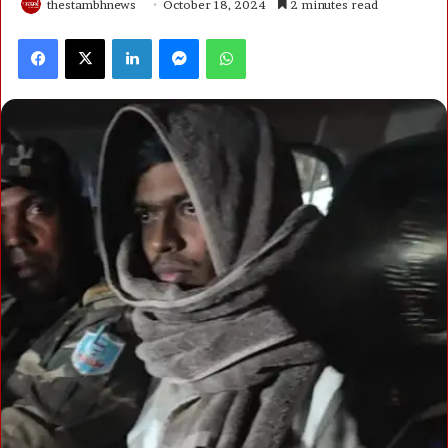
thestambhnews
October 18, 2024
2 minutes read
Facebook
X
LinkedIn
Messenger
WhatsApp