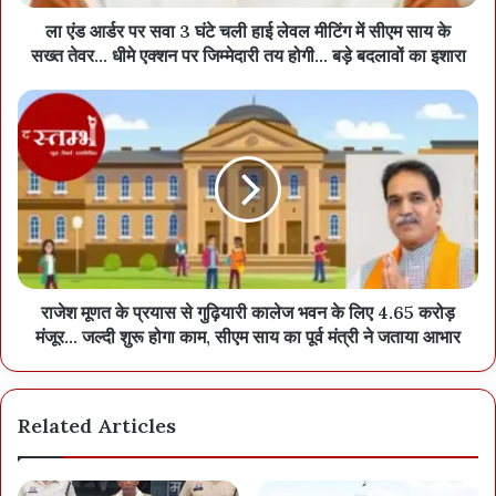
थीं। इसी साल कुछ माह पहले एक और कारोबारी पर अग्रसेन चौक के आसपास
ला एंड आर्डर पर सवा 3 घंटे चली हाई लेवल मीटिंग में सीएम साय के
गोली चलने से ठीक पहले रायपुर पुलिस ने तीन शूटरों को दबोचकर वारदात को
सख्त तेवर... धीमे एक्शन पर जिम्मेदारी तय होगी... बड़े बदलावों का इशारा
टाला था। इसके बाद रायपुर के ही पीआरए कंस्ट्रक्शन पर गोली चली थी। तीनों ही
मामलों में अमन साव और लारेंस गैंग के अधिकांश आरोपी शूटरों को पुलिस पुलिस
पिछले तीन माह में गिरफ्तार कर जेल भेज चुकी है। चौथा मामला कोरबा के एक
कारोबारी के यहां गोली चलने का है, जिसमें एक कर्मचारी को पैर में गोली लगी थी।
बहरहाल, रायपुर पुलिस शनिवार को अमन साव को कड़ी सुरक्षा में कोर्ट में पेश
करेगी। इस दौरान कचहरी में भी सुरक्षा के बड़े इंतजाम किए जा रहे हैं।
राजेश मूणत के प्रयास से गुढ़ियारी कालेज भवन के लिए 4.65 करोड़
मंजूर... जल्दी शुरू होगा काम, सीएम साय का पूर्व मंत्री ने जताया आभार
Related Articles