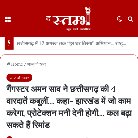
Menu
Switch
S
थानेदार भर्ती नतीजों में SPACE RANI और NEWS नामों पर बवाल… पीएससी का कड़ा खंडन- नाम वही जो फॉर्म में हैं… फेक नैरेटिव फैलाने का प्रयास- भाजपा
Home
/
आज की खबर
आज की खबर
गैंगस्टर अमन साव ने छत्तीसगढ़ की 4
वारदातें कबूलीं… कहा- झारखंड में जो काम
करेगा, प्रोटेक्शन मनी देनी होगी… कल बढ़ा
सकते हैं रिमांड