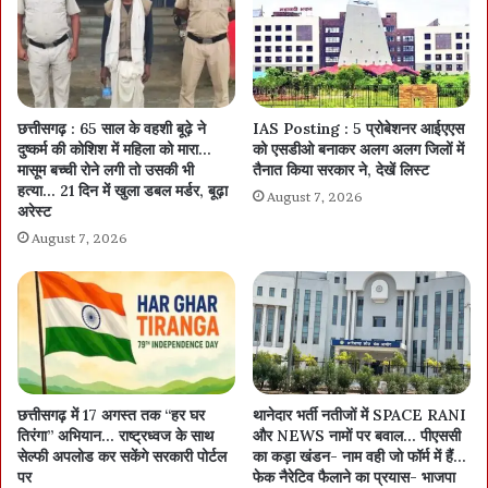
छत्तीसगढ़ : 65 साल के वहशी बूढ़े ने
IAS Posting : 5 प्रोबेशनर आईएएस
दुष्कर्म की कोशिश में महिला को मारा…
को एसडीओ बनाकर अलग अलग जिलों में
मासूम बच्ची रोने लगी तो उसकी भी
तैनात किया सरकार ने, देखें लिस्ट
हत्या… 21 दिन में खुला डबल मर्डर, बूढ़ा
August 7, 2026
अरेस्ट
August 7, 2026
छत्तीसगढ़ में 17 अगस्त तक “हर घर
थानेदार भर्ती नतीजों में SPACE RANI
तिरंगा” अभियान… राष्ट्रध्वज के साथ
और NEWS नामों पर बवाल… पीएससी
सेल्फी अपलोड कर सकेंगे सरकारी पोर्टल
का कड़ा खंडन- नाम वही जो फॉर्म में हैं…
पर
फेक नैरेटिव फैलाने का प्रयास- भाजपा