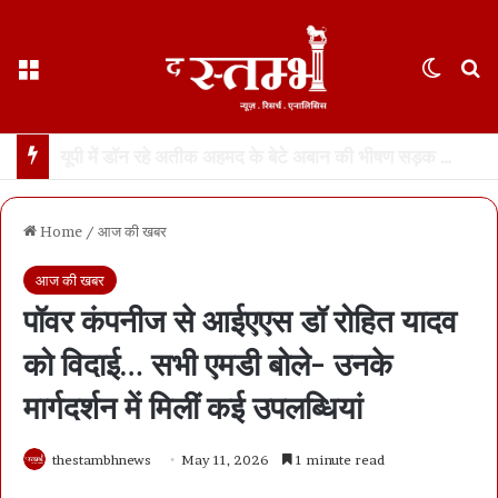
Menu
Switch
S
छत्तीसगढ़ हाईकोर्ट ने फ़ोन टैपिंग को “गैरकानूनी” बताया… रायपुर के केस की सुनवाई के दौरान अहम फ़ैसला… सीबीआई को रिकॉर्डिंग नष्ट करने का आदेश
Home
/
आज की खबर
आज की खबर
पॉवर कंपनीज से आईएएस डॉ रोहित यादव
को विदाई… सभी एमडी बोले- उनके
मार्गदर्शन में मिलीं कई उपलब्धियां
thestambhnews
May 11, 2026
1 minute read