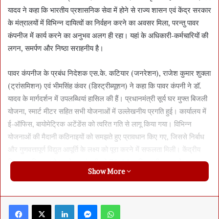
यादव ने कहा कि भारतीय प्रशासनिक सेवा में होने से राज्य शासन एवं केंद्र सरकार
के मंत्रालयों में विभिन्न दायित्वों का निर्वहन करने का अवसर मिला, परन्तु पावर
कंपनीज में कार्य करने का अनुभव अलग ही रहा। यहां के अधिकारी-कर्मचारियों की
लगन, समर्पण और निष्ठा सराहनीय है।
पावर कंपनीज के प्रबंध निदेशक एस.के. कटियार (जनरेशन), राजेश कुमार शुक्ला
(ट्रांसमिशन) एवं भीमसिंह कंवर (डिस्ट्रीब्यूशन) ने कहा कि पावर कंपनी ने डॉ.
यादव के मार्गदर्शन में उपलब्धियां हासिल की हैं। प्रधानमंत्री सूर्य घर मुफ्त बिजली
योजना, स्मार्ट मीटर सहित सभी योजनाओं में उल्लेखनीय प्रगति हुई। कार्यालय में
ई-ऑफिस, बायोमेट्रिक अटेंडेंस को त्वरित गति से लागू किया गया। विभिन्न
योजनाओं की मैदानी कठिनाइयों को समझते हुए प्रावधान किए गए, जिससे निर्बाध
और गुणवत्तापूर्ण विद्युत आपूर्ति के लक्ष्य को पूरा करने में सफलता मिली। केंद्रीय
विद्युत प्राधिकरण ने जनरेशन कंपनी को 76.44 प्रतिशत पीएलएफ के साथ
Show More
विद्युत उत्पादन के लिए देशभर में तृतीय स्थान प्रदान किया। उपभोक्ता सेवा में
सुधार के उपायों के कारण डिस्ट्रीब्यूशन कंपनी की रैंकिंग “बी” से “ए” हो सकी।
Facebook
X
LinkedIn
Messenger
WhatsApp
कार्यक्रम में कार्यपालक निदेशक वी.के. साय, के.एस. मनोठिया, संजय पटेल,