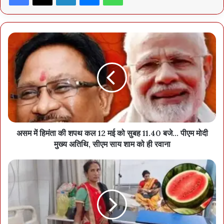
एम.एस. चौहान, संदीप मोदी, श्री एस.के. ठाकुर, एम.एस. कंवर, सी.एल. नेताम,
संजय खंडेलवाल, एम. जामुलकर, संजीव सिंह, रश्मि वर्मा सहित अन्य अधिकारी
उपस्थित थे। संचालन प्रबंधक (जनसंपर्क) गोविंद पटेल ने किया।
असम में हिमंता की शपथ कल 12 मई को सुबह 11.40 बजे… पीएम मोदी
मुख्य अतिथि, सीएम साय शाम को ही रवाना