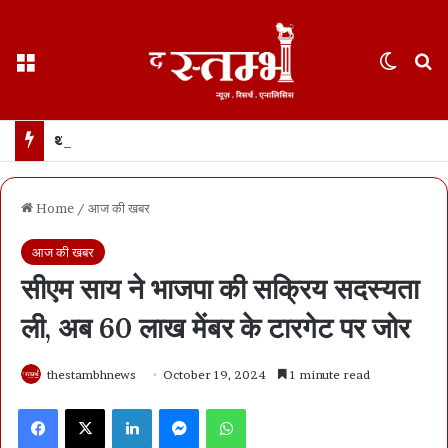
Menu
Switch
S
थानेदार भर्ती नतीजों में SPACE RANI और NEWS नामों पर बवाल… पीएससी का कड़ा खंडन- नाम वही जो फॉर्म में हैं… फेक नैरेटिव फैलाने का प्रयास- भाजपा
Home
/
आज की खबर
आज की खबर
सीएम साय ने भाजपा की सक्रिय सदस्यता
ली, अब 60 लाख मेंबर के टारगेट पर जोर
thestambhnews
October 19, 2024
1 minute read
Facebook
X
LinkedIn
Messenger
WhatsApp