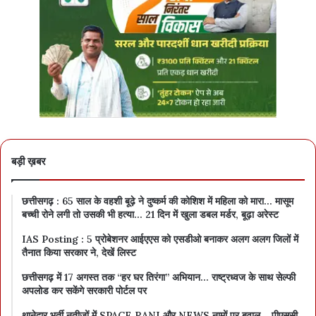
बड़ी ख़बर
छत्तीसगढ़ : 65 साल के वहशी बूढ़े ने दुष्कर्म की कोशिश में महिला को मारा… मासूम
बच्ची रोने लगी तो उसकी भी हत्या… 21 दिन में खुला डबल मर्डर, बूढ़ा अरेस्ट
IAS Posting : 5 प्रोबेशनर आईएएस को एसडीओ बनाकर अलग अलग जिलों में
तैनात किया सरकार ने, देखें लिस्ट
छत्तीसगढ़ में 17 अगस्त तक “हर घर तिरंगा” अभियान… राष्ट्रध्वज के साथ सेल्फी
अपलोड कर सकेंगे सरकारी पोर्टल पर
थानेदार भर्ती नतीजों में SPACE RANI और NEWS नामों पर बवाल… पीएससी