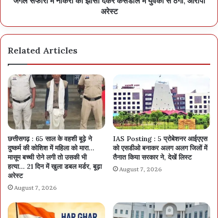
जंगल सफारी में नौकरी का झांसा देकर कसडोल में युवकों से ठगी, आरोपी
अरेस्ट
Related Articles
छत्तीसगढ़ : 65 साल के वहशी बूढ़े ने
IAS Posting : 5 प्रोबेशनर आईएएस
दुष्कर्म की कोशिश में महिला को मारा…
को एसडीओ बनाकर अलग अलग जिलों में
मासूम बच्ची रोने लगी तो उसकी भी
तैनात किया सरकार ने, देखें लिस्ट
हत्या… 21 दिन में खुला डबल मर्डर, बूढ़ा
August 7, 2026
अरेस्ट
August 7, 2026