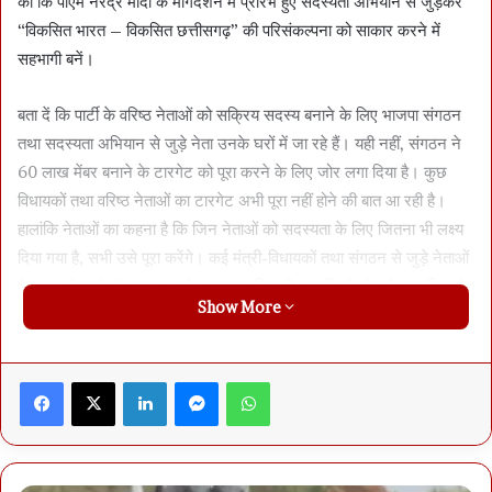
की कि पीएम नरेंद्र मोदी के मार्गदर्शन में प्रारंभ हुए सदस्यता अभियान से जुड़कर
“विकसित भारत – विकसित छत्तीसगढ़” की परिसंकल्पना को साकार करने में
सहभागी बनें।
बता दें कि पार्टी के वरिष्ठ नेताओं को सक्रिय सदस्य बनाने के लिए भाजपा संगठन
तथा सदस्यता अभियान से जुड़े नेता उनके घरों में जा रहे हैं। यही नहीं, संगठन ने
60 लाख मेंबर बनाने के टारगेट को पूरा करने के लिए जोर लगा दिया है। कुछ
विधायकों तथा वरिष्ठ नेताओं का टारगेट अभी पूरा नहीं होने की बात आ रही है।
हालांकि नेताओं का कहना है कि जिन नेताओं को सदस्यता के लिए जितना भी लक्ष्य
दिया गया है, सभी उसे पूरा करेंगे। कई मंत्री-विधायकों तथा संगठन से जुड़े नेताओं
ने समय से पहले ही अपना टारगेट पूरा कर लिया है। पार्टी की ओर से आन रिकार्ड
Show More
यह जानकारी दी जा चुकी है। बहरहाल, प्रदेश मीडिया प्रभारी अमित चिमनानी ने
बताया कि सीएम साय को सक्रिय सदस्य बनाने के लिए उनके निवास पर मंत्री
टंकराम वर्मा, विधायक पुन्नूलाल मोहिले, महामंत्री संजय श्रीवास्तव, जिलाध्यक्ष
Facebook
X
LinkedIn
Messenger
WhatsApp
जयंती पटेल तथा छगन मुंदड़ा भी उपस्थित थे।