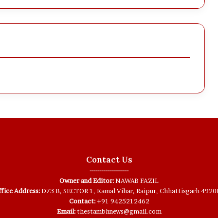
Contact Us
--------------------
Owner and Editor:
NAWAB FAZIL
fice Address:
D73 B, SECTOR 1, Kamal Vihar, Raipur, Chhattisgarh 4920
Contact:
+91 9425212462
Email:
thestambhnews@gmail.com