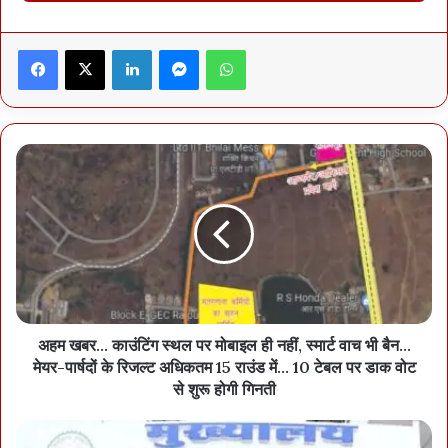
माइनिंग कंपनियों, औद्योगिक घरानों और इन्वेस्टर्स को आमंत्रित करते हुए आश्वस्त
किया कि सरकार उन्हें हर संभव सहायता प्रदान करेगी। उन्होंने कहा कि बैलाडीला
Facebook
X
LinkedIn
Messenger
WhatsApp
क्षेत्र भारत के इस्पात उद्योग की रीढ़ है और इस क्षेत्र के विकास से स्थानीय
अर्थव्यवस्था और रोजगार में व्यापक वृद्धि होगी।
प्री-बिड कांफ्रेंस में जीएसआई (GSI) के डिप्टी डायरेक्टर जनरल अमित
धारवड़कर ने बताया कि छत्तीसगढ़ देश का दूसरा सबसे समृद्ध खनिज संपन्न राज्य
है। उन्होंने कहा कि बैलाडीला से दल्लीराजहरा तक फैला लौह अयस्क क्षेत्र विश्व के
महत्वपूर्ण लौह अयस्क भंडारों में गिना जाता है। यह भारत के इस्पात उद्योग की
आवश्यकताओं को पूरा करने में महत्वपूर्ण भूमिका निभाता है। माइनिंग डायरेक्टर
सुनील कुमार जैन ने नीलामी प्रक्रिया और लौह अयस्क ब्लॉकों के महत्व पर
प्रकाश डालते हुए कहा कि 2030 तक देश में स्टील उत्पादन बढ़ाने के लिए कच्चे
माल की उपलब्धता सुनिश्चित करना आवश्यक है। आक्शन नोडल अफसर अनुराग
अहम खबर... काउंटिंग स्थल पर मोबाइल ही नहीं, स्मार्ट वाच भी बैन...
दीवान ने कहा कि छत्तीसगढ़ औद्योगिक निवेश के लिए सबसे उपयुक्त राज्यों में से
मेयर-पार्षदों के रिजल्ट अधिकतम 15 राउंड में... 10 टेबल पर डाक वोट
एक है।
से शुरू होगी गिनती