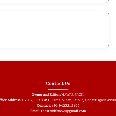
Contact Us
--------------------
Owner and Editor:
NAWAB FAZIL
fice Address:
D73 B, SECTOR 1, Kamal Vihar, Raipur, Chhattisgarh 4920
Contact:
+91 9425212462
Email:
thestambhnews@gmail.com