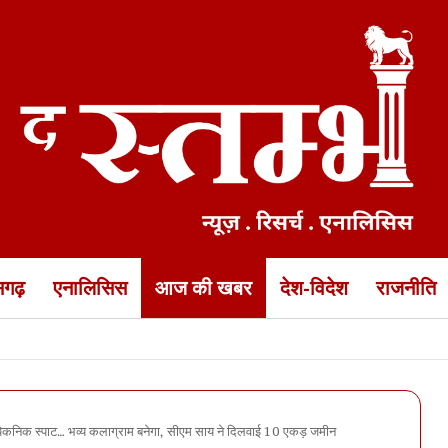
ीसगढ़
एनालिसिस
आज की खबर
देश-विदेश
राजनीति
 के 5 इंजीनियर एक साल के लिए ब्लैकलिस्ट… नगर निगम कमिश्नर का बड़ा एक्शन
 पिकनिक स्पाट… भव्य कलाग्राम बनेगा, सीएम साय ने दिलवाई 10 एकड़ जमीन