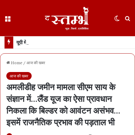
Menu
Switch
S
यूपी में डॉन रहे अतीक अहमद के बेटे अबान की भीषण सड़क हादसे में मौत… झांसी के पास हादसे में दोस्त भी मारा गया, 3 घायल
Home
/
आज की खबर
आज की खबर
अमलीडीह जमीन मामला सीएम साय के
संज्ञान में…लैंड यूज का ऐसा प्रावधान
निकला कि बिल्डर को आवंटन असंभव…
इसमें राजनैतिक प्रभाव की पड़ताल भी