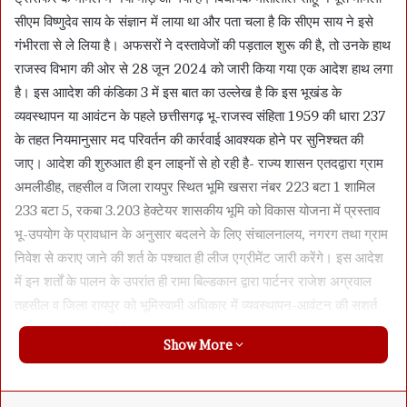
सीएम विष्णुदेव साय के संज्ञान में लाया था और पता चला है कि सीएम साय ने इसे
गंभीरता से ले लिया है। अफसरों ने दस्तावेजों की पड़ताल शुरू की है, तो उनके हाथ
राजस्व विभाग की ओर से 28 जून 2024 को जारी किया गया एक आदेश हाथ लगा
है। इस आादेश की कंडिका 3 में इस बात का उल्लेख है कि इस भूखंड के
व्यवस्थापन या आवंटन के पहले छत्तीसगढ़ भू-राजस्व संहिता 1959 की धारा 237
के तहत नियमानुसार मद परिवर्तन की कार्रवाई आवश्यक होने पर सुनिश्चत की
जाए। आदेश की शुरुआत ही इन लाइनों से हो रही है- राज्य शासन एतदद्वारा ग्राम
अमलीडीह, तहसील व जिला रायपुर स्थित भूमि खसरा नंबर 223 बटा 1 शामिल
233 बटा 5, रकबा 3.203 हेक्टेयर शासकीय भूमि को विकास योजना में प्रस्ताव
भू-उपयोग के प्रावधान के अनुसार बदलने के लिए संचालनालय, नगरग तथा ग्राम
निवेश से कराए जाने की शर्त के पश्चात ही लीज एग्रीमेंट जारी करेंगे। इस आदेश
में इन शर्तों के पालन के उपरांत ही रामा बिल्डकान द्वारा पार्टनर राजेश अग्रवाल
तहसील व जिला रायपुर को भूमिस्वामी अधिकार में व्यवस्थापन-आवंटन की सशर्त
स्वीकृति प्रदान की गई है।
Show More
भूमि उपयोग या लैंड यूज को लेकर जो शर्तें इसी साल 24 जून को जारी आदेश में
लिखी गई हैं, द स्तंभ ने रेवेन्यू के जानकार अफसरों से इस बारे में डिसक्शन किया
Facebook
X
LinkedIn
Messenger
WhatsApp