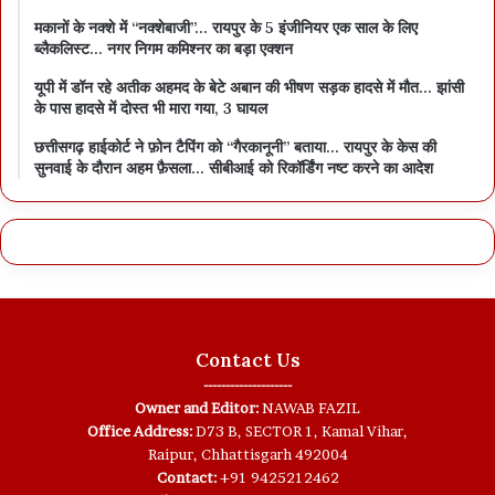
मकानों के नक्शे में “नक्शेबाजी”… रायपुर के 5 इंजीनियर एक साल के लिए
ब्लैकलिस्ट… नगर निगम कमिश्नर का बड़ा एक्शन
यूपी में डॉन रहे अतीक अहमद के बेटे अबान की भीषण सड़क हादसे में मौत… झांसी
के पास हादसे में दोस्त भी मारा गया, 3 घायल
छत्तीसगढ़ हाईकोर्ट ने फ़ोन टैपिंग को “गैरकानूनी” बताया… रायपुर के केस की
सुनवाई के दौरान अहम फ़ैसला… सीबीआई को रिकॉर्डिंग नष्ट करने का आदेश
Contact Us
--------------------
Owner and Editor:
NAWAB FAZIL
Office Address:
D73 B, SECTOR 1, Kamal Vihar,
Raipur, Chhattisgarh 492004
Contact:
+91 9425212462