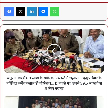
में एक मतदान केंद्र की मशीन खुलेगी, उसकी काउंटिंग पूरी होगी, फिर दूसरी,
Facebook
X
LinkedIn
Messenger
WhatsApp
तीसरी… और चक्रानुसार मशीनें ओपन होंगी। इसे ऐसे समझें कि एक बूथ की
गिनती पूरी होने के बाद ही अगले बूथ की मशीन खुलेगी, भले ही सभी एक टेबल पर
रखी होंगी। अगर किसी बूथ में एक से ज्यादा मशीन होगी, तब भी यही सिस्टम लागू
होगा। जब तक वार्ड में एक राउंड की गिनती फाइनल नहीं हो जाएगी, तब तक दूसरी
मशीन की गिनती नहीं होगी। वार्डों की मतगणना के लिए प्रत्याशी की ओर से एजेंटों
की संख्या जिला निर्वाचन अफसरों को बता दी गई है। हर मशीन इन्हीं की मौजूदगी में
खुलेगी।
अनुपम नगर में 60 लाख के डाके का 24 घंटे में खुलासा... वृद्ध परिवार के
परिचित जमीन दलाल ही धोखेबाज... 11 पकड़े गए, उनसे 59.5 लाख कैश
व जेवर बरामद