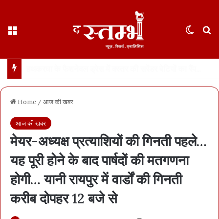
Menu
Switch
S
छत्तीसगढ़ : 65 साल के वहशी बूढ़े ने दुष्कर्म की कोशिश में महिला को मारा… मासूम बच्ची रोने लगी तो उसकी भी हत्या… 21 दिन में खुला डबल मर्डर, बूढ़ा अरेस्ट
Home
/
आज की खबर
आज की खबर
मेयर-अध्यक्ष प्रत्याशियों की गिनती पहले…
यह पूरी होने के बाद पार्षदों की मतगणना
होगी… यानी रायपुर में वार्डों की गिनती
करीब दोपहर 12 बजे से