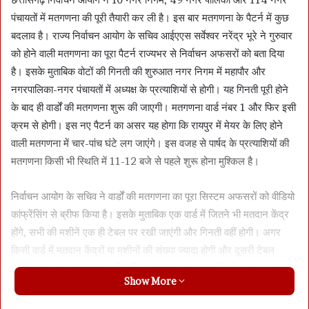
पंचायतों में मतगणना की पूरी तैयारी कर ली है। इस बार मतगणना के पैटर्न में कुछ
बदलाव है। राज्य निर्वाचन आयोग के सचिव आईएएस सर्वेश्वर नरेंद्र भूरे ने गुरुवार
को होने वाली मतगणना का पूरा पैटर्न राज्यभर से निर्वाचन अफसरों को बता दिया
है। इसके मुताबिक वोटों की गिनती की शुरुआत नगर निगम में महापौर और
नगरपालिका-नगर पंचायतों में अध्यक्ष के प्रत्याशियों से होगी। यह गिनती पूरी होने
के बाद ही वार्डों की मतगणना शुरू की जाएगी। मतगणना वार्ड नंबर 1 और फिर इसी
क्रम से होगी। इस नए पैटर्न का असर यह होगा कि रायपुर में मेयर के लिए होने
वाली मतगणना में चार-पांच घंटे लग जाएंगे। इस वजह से पार्षद के प्रत्याशियों की
मतगणना किसी भी स्थिति में 11-12 बजे से पहले शुरू होना मुश्किल है।
निर्वाचन आयोग के सचिव ने वार्डों की मतगणना का पूरा सिस्टम अफसरों को वीडियो
कांफ्रेंसिंग से ब्रीफ किया है। इसके मुताबिक एक वार्ड में जितने भी मतदान केंद्र
होंगे, सभी की मशीनें एक ही टेबल पर रखी जाएंगी और गिनती वहीं होगी। अगर
किसी वार्ड में मतदान केंद्रों या मशीनों की संख्या ज्यादा होगी और दूसरी टेबल
रखना जरूरी होगा, तब इसके लिए निर्वाचन आयोग की अनुमति लेनी होगी। आयोग
Show More
किसी भी स्थिति में एक वार्ड के लिए दो टेबल से ज्यादा की अनुमति नहीं देगा।
मशीनें भले ही एक टेबल पर रखी जाएंगी, लेकिन सभी एक साथ नहीं खुलेंगी। वार्ड