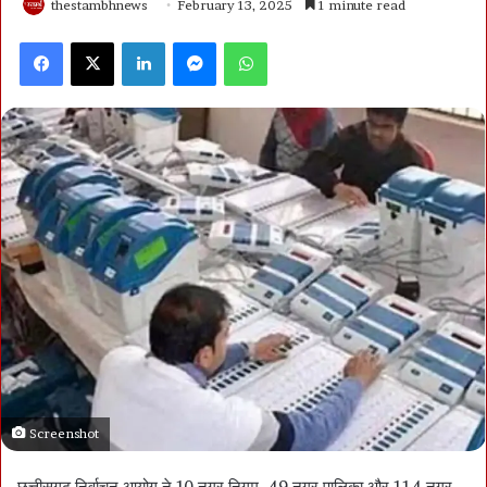
thestambhnews
February 13, 2025
1 minute read
Facebook
X
LinkedIn
Messenger
WhatsApp
Screenshot
छत्तीसगढ़ निर्वाचन आयोग ने 10 नगर निगम, 49 नगर पालिका और 114 नगर