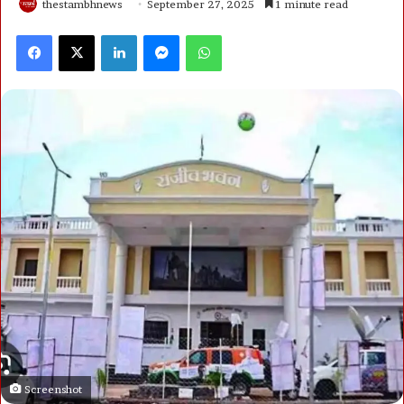
thestambhnews
September 27, 2025
1 minute read
Facebook
X
LinkedIn
Messenger
WhatsApp
Screenshot