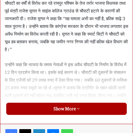
चौपाटी का वर्षों से विरोध कर रहे रायपुर पश्चिम के तेज तर्रार भाजपा विधायक तथा
पूर्व मंत्री राजेश मूणत ने साइंस कॉलेज ग्राउंड से चौपाटी हटाने के कारणों की
जानकारी दी। राजेश मूणत ने कहा कि “यह मामला अभी का नहीं है, बल्कि साढ़े 3
साल पुराना है। उन्होंने बताया कि कांग्रेस सरकार के दौरान भी भाजपा लगातार इस
अवैध निर्माण का विरोध करती रही है। मूणत ने कहा कि स्मार्ट सिटी ने चौपाटी को
यूथ हब बताकर बनाया, जबकि यह जमीन नगर निगम की नहीं बल्कि खेल विभाग की
है।”
उन्होंने कहा कि भाजपा के तमाम नेताओं ने इस अवैध चौपाटी के निर्माण के विरोध में
12 दिन प्रदर्शन किया था। इसके कई कारण थे। चौपाटी की दुकानों के संचालन
के लिए एजेंसी को 29 लाख रुपए में ठेका दिया गया। जबकि 60 दुकानों से मासिक
25 हजार रुपए वसूले जा रहे थे।मूणत ने बताया कि एग्रीमेंट के तहत खोली जानी
वाली दुकानों को नहीं खोला गया, इसलिए उन्हें नई जगह शिफ्ट किया गया। उन्होंने
कांग्रेस पर आरोप लगाया कि वे केवल राजनीतिक मुद्दे के लिए विरोध कर रहे हैं।
Show More
शुरू से ही अवैध चौपाटी का विरोध : मेयर मीनल
Facebook
X
LinkedIn
Messenger
WhatsApp