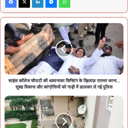
रायपुर की मेयर मीनल चौबे ने कहा कि नगर निगम शुरू से ही अवैध चौपाटी के
विरोध में था। उन्होंने बताया कि चौपाटी की 60 दुकानों को किराए पर दिया गया था
और नई जगह पर सभी सुविधाएं किराएदारों को प्रदान की जाएंगी। चौपाटी स्थल
पर जल्द ही नालंदा परिसर का निर्माण किया जाएगा।
साइंस कॉलेज चौपाटी की आमानाका शिफ्टिंग के ख़िलाफ़ रातभर धरना…
सुबह विकास और कांग्रेसियों को गाड़ी में डालकर ले गई पुलिस