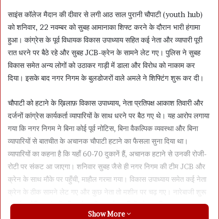
साइंस कॉलेज मैदान की दीवार से लगी आठ साल पुरानी चौपाटी (youth hub)
को शनिवार, 22 नवम्बर को सुबह आमानाका शिफ्ट करने के दौरान भारी हंगामा
हुआ। कांग्रेस के पूर्व विधायक विकास उपाध्याय सहित कई नेता और व्यापारी पूरी
रात धरने पर बैठे रहे और सुबह JCB-क्रेन के सामने लेट गए। पुलिस ने सुबह
विकास समेत अन्य लोगों को उठाकर गाड़ी में डाला और विरोध को नाकाम कर
दिया। इसके बाद नगर निगम के बुलडोजरों वाले अमले ने शिफ्टिंग शुरू कर दी।
चौपाटी को हटाने के ख़िलाफ़ विकास उपाध्याय, नेता प्रतिपक्ष आकाश तिवारी और
दर्जनों कांग्रेस कार्यकर्ता व्यापारियों के साथ धरने पर बैठ गए थे। यह आरोप लगाया
गया कि नगर निगम ने बिना कोई पूर्व नोटिस, बिना वैकल्पिक व्यवस्था और बिना
व्यापारियों से बातचीत के अचानक चौपाटी हटाने का फैसला सुना दिया था।
व्यापारियों का कहना है कि यहाँ 60-70 दुकानें हैं, अचानक हटाने से उनकी रोजी-
रोटी पर संकट आ जाएगा। शनिवार सुबह जैसे ही नगर निगम की टीम JCB और
क्रेन के साथ मौके पर पहुँची, माहौल गरमा गया। विकास उपाध्याय समेत कई नेता
क्रेन के ठीक सामने लेट गए और कुछ नेता तो मशीन पर चढ़ गए। नारेबाजी शुरू
हो गई। लेकिन अंत में पुलिस ने सभी प्रदर्शनकारियों को हटा दिया।
Show More