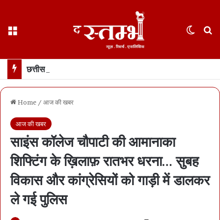
Menu
Switch
S
छत्तीसगढ़ : 65 साल के वहशी बूढ़े ने दुष्कर्म की कोशिश में महिला को मारा… मासूम बच्ची रोने लगी तो उसकी भी हत्या… 21 दिन में खुला डबल मर्डर, बूढ़ा अरेस्ट
Home
/
आज की खबर
आज की खबर
साइंस कॉलेज चौपाटी की आमानाका
शिफ्टिंग के ख़िलाफ़ रातभर धरना… सुबह
विकास और कांग्रेसियों को गाड़ी में डालकर
ले गई पुलिस