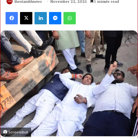
thestambhnews
November 22, 2025
1 minute read
Facebook
X
LinkedIn
Messenger
WhatsApp
Screenshot