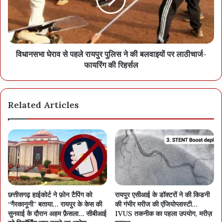
बेवरेजेस कार्पोरेशन के जीएम आईएएस विनीत नंदनवार को मंत्रालय में संयुक्त
सचिव नियुक्त कर दिया गया है। उनकी जगह आईएएस श्यामलाल धावड़े को बदस्थ
करते हुए उन्हें स्टेट मार्केटिंग कार्पोरेशन का अतिरिक्त प्रभार भी सौंपा गया है।
आईएएस डोमन सिंह को बस्तर का कमिश्नर नियुक्त किया गया है। डोमन सिंह अभी
विधानसभा घेराव से पहले रायपुर पुलिस ने की बलवाइयों पर लाठीचार्ज-
बिलासपुर और सरगुजा के अपर आयुक्त का प्रभार देख रहे थे। इसी तरह, स्टेट
फायरिंग की रिहर्सल
मार्केटिंग कार्पोरेशन के महाप्रबंधन अभिषेक अग्रवाल को मंत्रालय में उप सचिव
पदस्थ कर दिया गया है।
Related Articles
छत्तीसगढ़ हाईकोर्ट ने फ़ोन टैपिंग को
रायपुर एसीआई के डॉक्टरों ने की किडनी
“गैरकानूनी” बताया… रायपुर के केस की
की गंभीर मरीज की एंजियोप्लास्टी…
सुनवाई के दौरान अहम फ़ैसला… सीबीआई
IVUS तकनीक का पहला उपयोग, मरीज़