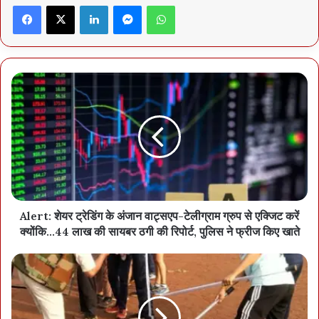
Facebook
X
LinkedIn
Messenger
WhatsApp
आईपीएस राजेश अग्रवाल
Alert: शेयर ट्रेडिंग के अंजान वाट्सएप-टेलीग्राम ग्रुप से एक्जिट करें
क्योंकि...44 लाख की सायबर ठगी की रिपोर्ट, पुलिस ने फ्रीज किए खाते
आईपीएस डा. लाल उमेद
इसी तरह, शासन ने कुछ प्रशासनिक अफसरों के प्रभार भी बदले हैं। स्टेट