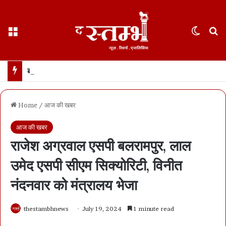
Menu
Switch
S
बड़ा एक्शन : शराब ओवररेट में दो एक्साइज इंस्पेक्टर सस्पेंड… एडीईओ पर अनुशासनात्मक कार्रवाई की अनुशंसा
Home
/
आज की खबर
आज की खबर
राजेश अग्रवाल एसपी बलरामपुर, लाल
उमेद एसपी सीएम सिक्योरिटी, विनीत
नंदनवार को मंत्रालय भेजा
thestambhnews
July 19, 2024
1 minute read