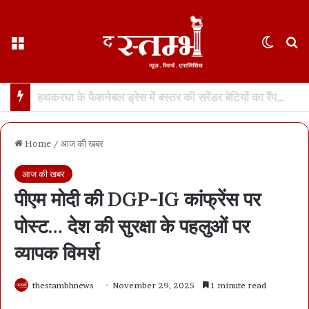
Menu
Switch
S
छत्तीसगढ़ : 65 साल के वहशी बूढ़े ने दुष्कर्म की कोशिश में महिला को मारा… मासूम बच्ची रोने लगी तो उसकी भी हत्या… 21 दिन में खुला डबल मर्डर, बूढ़ा अरेस्ट
Home
/
आज की खबर
आज की खबर
पीएम मोदी की DGP-IG कांफ्रेंस पर
पोस्ट… देश की सुरक्षा के पहलुओं पर
व्यापक विमर्श
thestambhnews
November 29, 2025
1 minute read