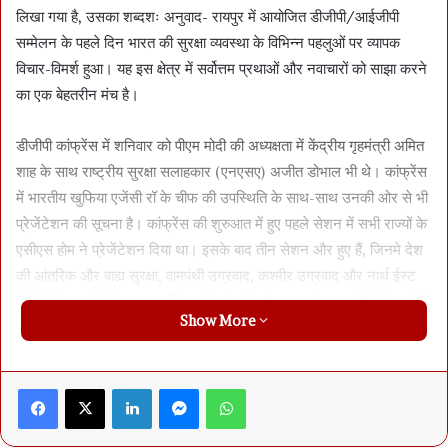
लिखा गया है, उसका शब्दशः अनुवाद- रायपुर में आयोजित डीजीपी/आईजीपी
सम्मेलन के पहले दिन भारत की सुरक्षा व्यवस्था के विभिन्न पहलुओं पर व्यापक
विचार-विमर्श हुआ। यह इस क्षेत्र में सर्वोत्तम प्रथाओं और नवाचारों को साझा करने
का एक बेहतरीन मंच है।
डीजीपी कांफ्रेंस में शनिवार को पीएम मोदी की अध्यक्षता में केंद्रीय गृहमंत्री अमित
शाह के साथ राष्ट्रीय सुरक्षा सलाहकार (एनएसए) अजीत डोभाल भी थे। कांफ्रेंस
में भारतीय खुफिया एजेंसी रॉ के चीफ की उपस्थिति के साथ-साथ उनकी ओर से भी
प्रेजेंटेशन की सूचना है। कांफ्रेंस की शुरुआत में हुए पहले सेशन में सभी राज्यों के
एसीएस होम ने प्रेजेंटेशन दिया था। इसके बाद तीन सेशन और हुए हैं, जिनमे देश
की आंतरिक और बाह्य सुरक्षा, वामपंथी उग्रवाद, कश्मीर उग्रवाद और नार्थ ईस्ट
की स्थिति पर प्रेजेंटेशन तथा विचार-विमर्श होने की सूचना है। इस डीजीपी-आईजी
Show More
कांफ्रेंस को इसलिए बेहद अहम माना जा रहा क्योंकि, यहाँ के निष्कर्षों के आधार पर
देश की ओवरऑल सुरक्षा पर रणनीति तय होने की पूरी संभावना है। पीएम नरेंद्र
मोदी की दो दिन के लिए उपस्थिति ही इस बात का इशारा कर रही है कि ख़ुद
Facebook
X
LinkedIn
Messenger
WhatsApp
प्रधानमंत्री भी इस कांफ्रेंस को अत्यधिक गंभीरता से ले रहे हैं।