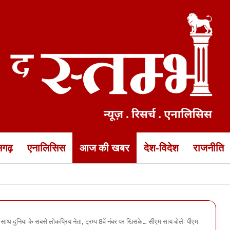
ीसगढ़
एनालिसिस
आज की खबर
देश-विदेश
राजनीति
ेंडर बेटियों का रैंपवॉक… यह देखकर सीएम साय और डॉ रमन हुए गदगद
 साथ दुनिया के सबसे लोकप्रिय नेता, ट्रम्प 8वें नंबर पर खिसके… सीएम साय बोले- पीएम