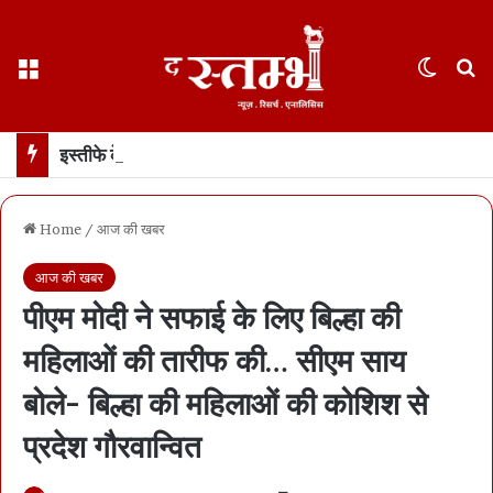
Menu
Switch
S
इस्तीफे के दो हफ़्ते बाद पहली बार सामने आए धर्मेंद्र प्रधान… कहा- जेन ज़ी मेरे परिवार जैसे, उन्हें गुमराह करने की कोशिश हुई
Home
/
आज की खबर
आज की खबर
पीएम मोदी ने सफाई के लिए बिल्हा की
महिलाओं की तारीफ की… सीएम साय
बोले- बिल्हा की महिलाओं की कोशिश से
प्रदेश गौरवान्वित