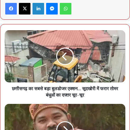
द्वारा राष्ट्रीय स्तर पर सम्मानित किया गया है, जिनमें नगर पंचायत बिल्हा सहित अन्य
Facebook
X
LinkedIn
Messenger
WhatsApp
नगरीय निकाय शामिल हैं। सीएम साय ने इन निकायों के जनप्रतिनिधियों, निगम
आयुक्तों, सीएमओ, स्वच्छता दीदियों और सफाईकर्मियों को बधाई देते हुए कहा कि यह
सभी के समर्पण और मेहनत का परिणाम है कि छत्तीसगढ़ राष्ट्रीय मंचों पर सम्मानित
हो रहा है।
छत्तीसगढ़ का सबसे बड़ा बुलडोजर एक्शन… सूदखोरी में फरार तोमर
बंधुओं का दफ्तर चूर-चूर