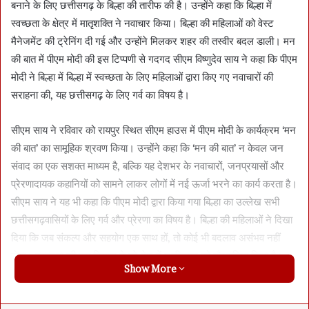
बनाने के लिए छत्तीसगढ़ के बिल्हा की तारीफ की है। उन्होंने कहा कि बिल्हा में
स्वच्छता के क्षेत्र में मातृशक्ति ने नवाचार किया। बिल्हा की महिलाओं को वेस्ट
मैनेजमेंट की ट्रेनिंग दी गई और उन्होंने मिलकर शहर की तस्वीर बदल डाली। मन
की बात में पीएम मोदी की इस टिप्पणी से गदगद सीएम विष्णुदेव साय ने कहा कि पीएम
मोदी ने बिल्हा में बिल्हा में स्वच्छता के लिए महिलाओं द्वारा किए गए नवाचारों की
सराहना की, यह छत्तीसगढ़ के लिए गर्व का विषय है।
सीएम साय ने रविवार को रायपुर स्थित सीएम हाउस में पीएम मोदी के कार्यक्रम ‘मन
की बात’ का सामूहिक श्रवण किया। उन्होंने कहा कि ‘मन की बात’ न केवल जन
संवाद का एक सशक्त माध्यम है, बल्कि यह देशभर के नवाचारों, जनप्रयासों और
प्रेरणादायक कहानियों को सामने लाकर लोगों में नई ऊर्जा भरने का कार्य करता है।
सीएम साय ने यह भी कहा कि पीएम मोदी द्वारा किया गया बिल्हा का उल्लेख सभी
छत्तीसगढ़वासियों के लिए गर्व और प्रेरणा का विषय है। बिल्हा की महिलाओं ने दिखा
दिया कि जब संकल्प और सहयोग एक साथ हों, तो कोई भी बदलाव असंभव नहीं
होता। स्वच्छता की इस मिसाल ने पूरे देश में छत्तीसगढ़ को गौरवान्वित किया है।
Show More
बिल्हा की महिलाओं ने अपने संकल्प से इसे देश का सबसे स्वच्छ शहर बना दिया है।
बता दें कि छत्तीसगढ़ के 7 शहरों को स्वच्छ भारत मिशन के तहत माननीय राष्ट्रपति